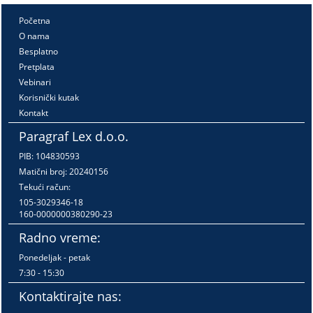
Početna
O nama
Besplatno
Pretplata
Vebinari
Korisnički kutak
Kontakt
Paragraf Lex d.o.o.
PIB: 104830593
Matični broj: 20240156
Tekući račun:
105-3029346-18
160-0000000380290-23
Radno vreme:
Ponedeljak - petak
7:30 - 15:30
Kontaktirajte nas: