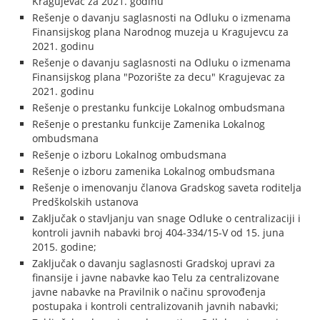
Kragujevac za 2021. godinu
Rešenje o davanju saglasnosti na Odluku o izmenama
Finansijskog plana Narodnog muzeja u Kragujevcu za
2021. godinu
Rešenje o davanju saglasnosti na Odluku o izmenama
Finansijskog plana "Pozorište za decu" Kragujevac za
2021. godinu
Rešenje o prestanku funkcije Lokalnog ombudsmana
Rešenje o prestanku funkcije Zamenika Lokalnog
ombudsmana
Rešenje o izboru Lokalnog ombudsmana
Rešenje o izboru zamenika Lokalnog ombudsmana
Rešenje o imenovanju članova Gradskog saveta roditelja
Predškolskih ustanova
Zaključak o stavljanju van snage Odluke o centralizaciji i
kontroli javnih nabavki broj 404-334/15-V od 15. juna
2015. godine;
Zaključak o davanju saglasnosti Gradskoj upravi za
finansije i javne nabavke kao Telu za centralizovane
javne nabavke na Pravilnik o načinu sprovođenja
postupaka i kontroli centralizovanih javnih nabavki;