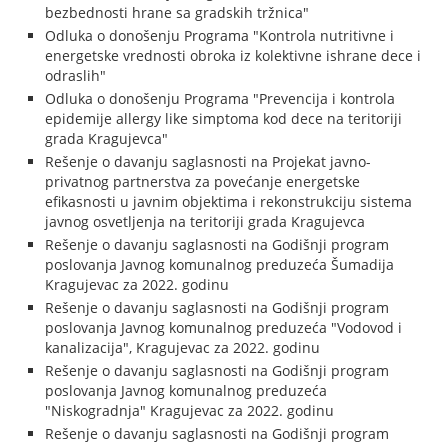
bezbednosti hrane sa gradskih tržnica"
Odluka o donošenju Programa "Kontrola nutritivne i
energetske vrednosti obroka iz kolektivne ishrane dece i
odraslih"
Odluka o donošenju Programa "Prevencija i kontrola
epidemije allergy like simptoma kod dece na teritoriji
grada Kragujevca"
Rešenje o davanju saglasnosti na Projekat javno-
privatnog partnerstva za povećanje energetske
efikasnosti u javnim objektima i rekonstrukciju sistema
javnog osvetljenja na teritoriji grada Kragujevca
Rešenje o davanju saglasnosti na Godišnji program
poslovanja Javnog komunalnog preduzeća Šumadija
Kragujevac za 2022. godinu
Rešenje o davanju saglasnosti na Godišnji program
poslovanja Javnog komunalnog preduzeća "Vodovod i
kanalizacija", Kragujevac za 2022. godinu
Rešenje o davanju saglasnosti na Godišnji program
poslovanja Javnog komunalnog preduzeća
"Niskogradnja" Kragujevac za 2022. godinu
Rešenje o davanju saglasnosti na Godišnji program