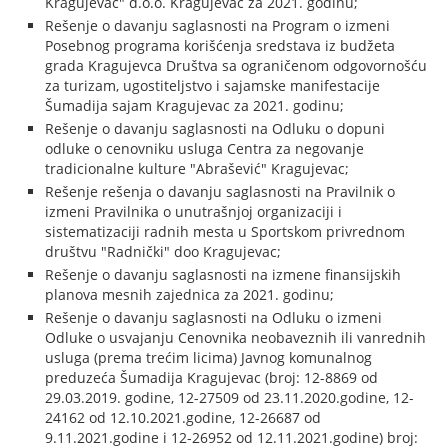
Kragujevac" d.o.o. Kragujevac za 2021. godinu;
Rešenje o davanju saglasnosti na Program o izmeni
Posebnog programa korišćenja sredstava iz budžeta
grada Kragujevca Društva sa ograničenom odgovornošću
za turizam, ugostiteljstvo i sajamske manifestacije
Šumadija sajam Kragujevac za 2021. godinu;
Rešenje o davanju saglasnosti na Odluku o dopuni
odluke o cenovniku usluga Centra za negovanje
tradicionalne kulture "Abrašević" Kragujevac;
Rešenje rešenja o davanju saglasnosti na Pravilnik o
izmeni Pravilnika o unutrašnjoj organizaciji i
sistematizaciji radnih mesta u Sportskom privrednom
društvu "Radnički" doo Kragujevac;
Rešenje o davanju saglasnosti na izmene finansijskih
planova mesnih zajednica za 2021. godinu;
Rešenje o davanju saglasnosti na Odluku o izmeni
Odluke o usvajanju Cenovnika neobaveznih ili vanrednih
usluga (prema trećim licima) Javnog komunalnog
preduzeća Šumadija Kragujevac (broj: 12-8869 od
29.03.2019. godine, 12-27509 od 23.11.2020.godine, 12-
24162 od 12.10.2021.godine, 12-26687 od
9.11.2021.godine i 12-26952 od 12.11.2021.godine) broj: