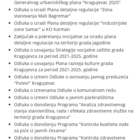
Generalnog urbanističkog plana "Kragujevac 2025"
Odluka o izradi Plana detaljne regulacije "Zona
stanovanja Mali Bagremar"
Odluka o izradi Plana detaljne regulacije "Industrijske
zone Samar" u KO Korman
Zaključak o pokretanju Inicijative za izradu plana
detaljne regulacije na teritoriji grada Jagodine
Odluka o usvajanju Strategije socijalne zaštite grada
Kragujevca za period 2021-2025. godine
Odluka o usvajanju Plana razvoja kulture grada
Kragujevca za period 2021-2025. godine
Odluka o izmeni Odluke o osnivanju Javnog preduzeća
"Putevi" Kragujevac
Odluka o izmenama Odluke o komunalnom redu
Odluka o izmeni Odluke o javnim parkiralištima
Odluka o donošenju Programa "Analiza zdravstvenog
stanja stanovništva, rada i efekata zdravstvene službe na
teritoriji grada Kragujevca"
Odluka o donošenju Programa "Kontrola kvaliteta vode
za piće iz javnih česama"
Odluka o donošenju Programa "Kontrola zdravstvene