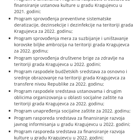
finansiranje ustanova kulture u gradu Kragujevcu u
2021. godini;
Program sprovođenja preventivne sistematske
deratizacije, dezinsekcije i dezinfekcije na teritoriji grada
Kragujevca za 2022. godinu;
Program sprovođenja mera za suzbijanje i uništavanje
korovske biljke ambrozija na teritoriji grada Kragujevca
za 2022. godinu;
Program sprovođenja društvene brige za zdravlje na
teritoriji grada Kragujevca u 2022. godini;
Program raspodele budžetskih sredstava za osnovno i
srednje obrazovanje na teritoriji grada Kragujevca za
transfere nivou Republike za 2022. godinu;
Program raspodele sredstava ustanovama i drugim
oblicima organizovanja u oblasti socijalne zaštite na
teritoriji grada Kragujevca za 2022. godinu;
Program unapređenja socijalne zaštite za 2022. godinu;
Program rasporeda sredstava za finansiranje razvoja
javnog informisanja u gradu Kragujevcu u 2022. godini;
Program rasporeda sredstava za finansiranje razvoja
kulture u gradu Kragujevcu u 2022. godini;