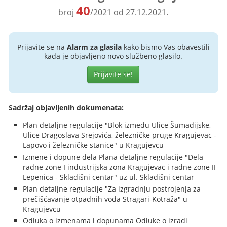
40
broj
/2021 od 27.12.2021.
Prijavite se na
Alarm za glasila
kako bismo Vas obavestili
kada je objavljeno novo službeno glasilo.
Prijavite se!
Sadržaj objavljenih dokumenata:
Plan detaljne regulacije "Blok između Ulice Šumadijske,
Ulice Dragoslava Srejovića, železničke pruge Kragujevac -
Lapovo i železničke stanice" u Kragujevcu
Izmene i dopune dela Plana detaljne regulacije "Dela
radne zone I industrijska zona Kragujevac i radne zone II
Lepenica - Skladišni centar" uz ul. Skladišni centar
Plan detaljne regulacije "Za izgradnju postrojenja za
prečišćavanje otpadnih voda Stragari-Kotraža" u
Kragujevcu
Odluka o izmenama i dopunama Odluke o izradi