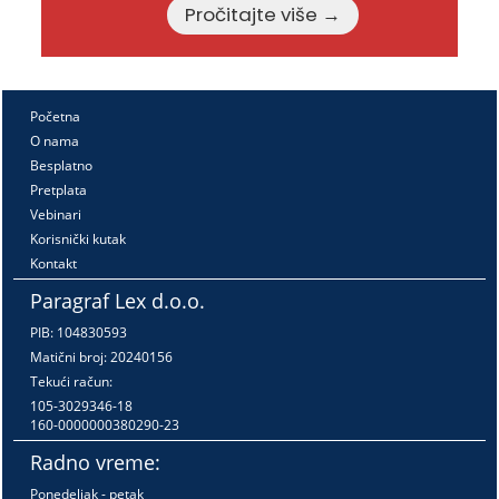
Pročitajte više →
Početna
O nama
Besplatno
Pretplata
Vebinari
Korisnički kutak
Kontakt
Paragraf Lex d.o.o.
PIB: 104830593
Matični broj: 20240156
Tekući račun:
105-3029346-18
160-0000000380290-23
Radno vreme:
Ponedeljak - petak