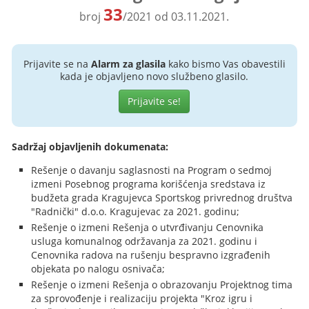
33
broj
/2021 od 03.11.2021.
Prijavite se na
Alarm za glasila
kako bismo Vas obavestili
kada je objavljeno novo službeno glasilo.
Prijavite se!
Sadržaj objavljenih dokumenata:
Rešenje o davanju saglasnosti na Program o sedmoj
izmeni Posebnog programa korišćenja sredstava iz
budžeta grada Kragujevca Sportskog privrednog društva
"Radnički" d.o.o. Kragujevac za 2021. godinu;
Rešenje o izmeni Rešenja o utvrđivanju Cenovnika
usluga komunalnog održavanja za 2021. godinu i
Cenovnika radova na rušenju bespravno izgrađenih
objekata po nalogu osnivača;
Rešenje o izmeni Rešenja o obrazovanju Projektnog tima
za sprovođenje i realizaciju projekta "Kroz igru i