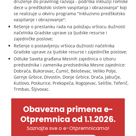
druženje do pravilnog razvoja - podrška inkluziji romske
dece u predškolski sistem vaspitanja i obrazovanja" koji
se realizuje u okviru programa "Inkluzivno predškolsko
vaspitanje i obrazovanje";
Rešenje o prestanku rada na položaju vršiocu dužnosti
načelnika Gradske uprave za ljudske resurse i
zajedničke poslove;
Rešenje o postavljenju vršioca dužnosti načelnika
Gradske uprave za ljudske resurse i zajedničke poslove;
Odluke Saveta građana Mesnih zajednica o izboru
predsednika i zamenika predsednika Mesne zajednice:
Dobrača, Bukorovac, Čumić, Beloševac, Veliko Polje,
Gornje Grbice, Divostin, Donje Grbice, Drača, Jabučje,
Kutlovo, Poskurice, Prekopeča, Rogojevac, Selište, Teferič,
Trmbas, Šljivovac.
Obavezna primena e-
Otpremnica od 1.1.2026.
Saznajte sve o e-Otpremnicama!