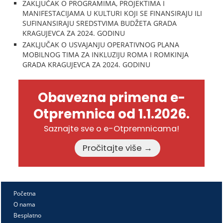
ZAKLJUČAK O PROGRAMIMA, PROJEKTIMA I
MANIFESTACIJAMA U KULTURI KOJI SE FINANSIRAJU ILI
SUFINANSIRAJU SREDSTVIMA BUDŽETA GRADA
KRAGUJEVCA ZA 2024. GODINU
ZAKLJUČAK O USVAJANJU OPERATIVNOG PLANA
MOBILNOG TIMA ZA INKLUZIJU ROMA I ROMKINJA
GRADA KRAGUJEVCA ZA 2024. GODINU
Obavezna primena e-
Otpremnica od 1.1.2026.
Saznajte sve o e-Otpremnicama!
Pročitajte više →
Početna
O nama
Besplatno