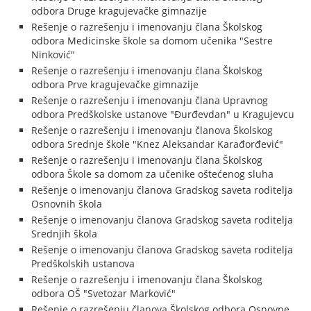
odbora Druge kragujevačke gimnazije
Rešenje o razrešenju i imenovanju člana Školskog
odbora Medicinske škole sa domom učenika "Sestre
Ninković"
Rešenje o razrešenju i imenovanju člana Školskog
odbora Prve kragujevačke gimnazije
Rešenje o razrešenju i imenovanju člana Upravnog
odbora Predškolske ustanove "Đurđevdan" u Kragujevcu
Rešenje o razrešenju i imenovanju članova Školskog
odbora Srednje škole "Knez Aleksandar Karađorđević"
Rešenje o razrešenju i imenovanju člana Školskog
odbora Škole sa domom za učenike oštećenog sluha
Rešenje o imenovanju članova Gradskog saveta roditelja
Osnovnih škola
Rešenje o imenovanju članova Gradskog saveta roditelja
Srednjih škola
Rešenje o imenovanju članova Gradskog saveta roditelja
Predškolskih ustanova
Rešenje o razrešenju i imenovanju člana Školskog
odbora OŠ "Svetozar Marković"
Rešenje o razrešenju članova Školskog odbora Osnovne