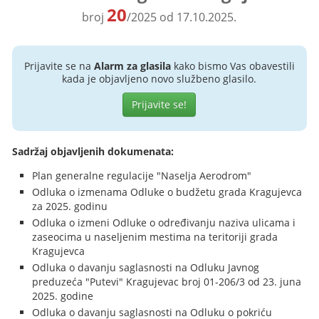
20
broj
/2025 od 17.10.2025.
Prijavite se na
Alarm za glasila
kako bismo Vas obavestili
kada je objavljeno novo službeno glasilo.
Prijavite se!
Sadržaj objavljenih dokumenata:
Plan generalne regulacije "Naselja Aerodrom"
Odluka o izmenama Odluke o budžetu grada Kragujevca
za 2025. godinu
Odluka o izmeni Odluke o određivanju naziva ulicama i
zaseocima u naseljenim mestima na teritoriji grada
Kragujevca
Odluka o davanju saglasnosti na Odluku Javnog
preduzeća "Putevi" Kragujevac broj 01-206/3 od 23. juna
2025. godine
Odluka o davanju saglasnosti na Odluku o pokriću