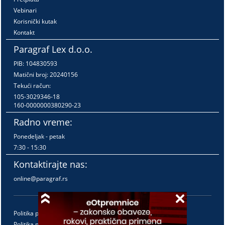
Vebinari
Korisnički kutak
Kontakt
Paragraf Lex d.o.o.
PIB: 104830593
Matični broj: 20240156
Tekući račun:
105-3029346-18
160-0000000380290-23
Radno vreme:
Ponedeljak - petak
7:30 - 15:30
Kontaktirajte nas:
online@paragraf.rs
Politika privatnosti
Politika pružanja usluga