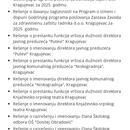
Kragujevac za 2025. godinu
Rešenje o davanju saglasnosti na Program o izmeni i
dopuni Godišnjeg programa poslovanja Zastava Zavoda
za zdravstvenu zaštitu radnika d.o.o. Kragujevac za
2025. godinu
Rešenje o prestanku funkcije vršioca dužnosti direktora
Javnog preduzeća "Putevi" Kragujevac
Rešenje o imenovanju direktora Javnog preduzeća
"Putevi" Kragujevac
Rešenje o prestanku funkcije vršioca dužnosti direktora
Javnog komunalnog preduzeća "Niskogradnja",
Kragujevac
Rešenje o imenovanju direktora Javnog komunalnog
preduzeća "Niskogradnja", Kragujevac
Rešenje o prestanku funkcije vršioca dužnosti direktora
Knjaževsko-srpskog teatra Kragujevac
Rešenje o imenovanju direktora Knjaževsko-srpskog
teatra Kragujevac
Rešenje o razrešenju i imenovanju člana Školskog
odbora OŠ "Dositej Obradović"
Rešenje o razrešenju i imenovanju člana Školskog