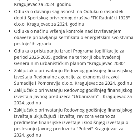
Kragujevac za 2024. godinu
Odluka o davanju saglasnosti na Odluku o raspodeli
dobiti Sportskog privrednog društva "FK Radnički 1923"
d.o.o. Kragujevac za 2024. godinu
Odluka o načinu vršenja kontrole nad izvršavanjem
obaveze pribavljanja sertifikata o energetskim svojstvima
postojećih zgrada
Odluka o pristupanju izradi Programa toplifikacije za
period 2025-2035. godine na teritoriji obuhvaćenoj
Generalnim urbanističkim planom "Kragujevac 2030"
Zaključak o prihvatanju Redovnog godišnjeg finansijskog
izveštaja Regionalne agencije za ekonomski razvoj
Šumadije i Pomoravlja d.o.o. Kragujevac za 2024. godinu
Zaključak o prihvatanju Redovnog godišnjeg finansijskog
izveštaja Javnog preduzeća "Urbanizam" - Kragujevac za
2024. godinu
Zaključak o prihvatanju Redovnog godišnjeg finansijskog
izveštaja uključujući i izveštaj revizora vezano za
predmetne finansijske izveštaje i Godišnjeg izveštaja o
poslovanju Javnog preduzeća "Putevi" Kragujevac za
2024. godinu