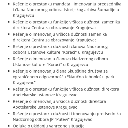
Rešenje o prestanku mandata i imenovanju predsednika
i člana Nadzornog odbora Istorijskog arhiva Šumadije u
Kragujevcu
Rešenje o prestanku funkcije vršioca dužnosti zamenika
direktora Centra za obrazovanje Kragujevac
Rešenje o imenovanju vršioca dužnosti zamenika
direktora Centra za obrazovanje Kragujevac
Rešenje o prestanku dužnosti članova Nadzornog
odbora Ustanove kulture "Koraci" u Kragujevcu
Rešenje o imenovanju članova Nadzornog odbora
Ustanove kulture "Koraci" u Kragujevcu
Rešenje o imenovanju člana Skupštine društva sa
ograničenom odgovornošću "Naučno tehnološki park
Kragujevac"
Rešenje o prestanku funkcije vršioca dužnosti direktora
Apotekarske ustanove Kragujevac
Rešenje o imenovanju vršioca dužnosti direktora
Apotekarske ustanove Kragujevac
Rešenje o prestanku dužnosti i imenovanju predsednika
Nadzornog odbora JP "Putevi" Kragujevac
Odluka o ukidanju vanredne situacije