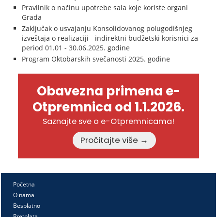
Pravilnik o načinu upotrebe sala koje koriste organi
Grada
Zaključak o usvajanju Konsolidovanog polugodišnjeg
izveštaja o realizaciji - indirektni budžetski korisnici za
period 01.01 - 30.06.2025. godine
Program Oktobarskih svečanosti 2025. godine
Obavezna primena e-
Otpremnica od 1.1.2026.
Saznajte sve o e-Otpremnicama!
Pročitajte više →
Početna
O nama
Besplatno
Pretplata