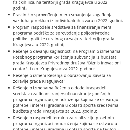
fizičkih lica, na teritoriji grada Kragujevca u 2022.
godini);
Pravilnik o sprovođenju mera smanjenja zagađenja
vazduha poreklom iz individualnih izvora u 2022. godini;
Program raspodele sredstava za finansiranje mera
programa podrške za sprovođenje poljoprivredne
politike i politike ruralnog razvoja za teritoriju grada
Kragujevca u 2022. godini;
Rešenje o davanju saglasnosti na Program o izmenama
Posebnog programa korišćenja subvencija iz budžeta
grada Kragujevca Privrednog društva ″Biznis inovacioni
centar″ d.o.o. Kragujevac za 2022. godinu;
Rešenje o izmeni Rešenja o obrazovanju Saveta za
zdravlje grada Kragujevca;
Rešenje o izmenama Rešenja o dodeli/raspodeli
sredstava za finansiranje/sufinansiranje godišnjih
programa organizacija/ udruženja kojima se ostvaruju
potrebe i interesi građana u oblasti sporta sredstvima
budžeta grada Kragujevca za 2022. godinu;
Rešenje o raspodeli termina za realizaciju posebnih
programa organizacija/udruženja kojima se ostvaruju
potrebe i interesi građana u oblasti sporta na teritoriji