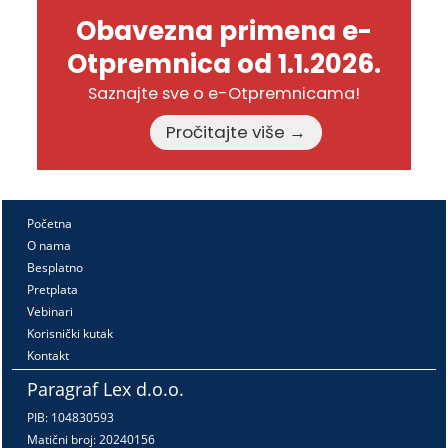
Obavezna primena e-
Otpremnica od 1.1.2026.
Saznajte sve o e-Otpremnicama!
Pročitajte više →
Početna
O nama
Besplatno
Pretplata
Vebinari
Korisnički kutak
Kontakt
Paragraf Lex d.o.o.
PIB: 104830593
Matični broj: 20240156