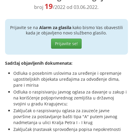
19
broj
/2022 od 03.06.2022.
Prijavite se na
Alarm za glasila
kako bismo Vas obavestili
kada je objavljeno novo službeno glasilo.
Prijavite se!
Sadržaj objavljenih dokumenata:
Odluka o posebnim uslovima za uređenje i opremanje
ugostiteljskih objekata uređajima za odvođenje dima,
pare i mirisa
Odluka o raspisivanju javnog oglasa za davanje u zakup i
na korišćenje poljoprivrednog zemljišta u državnoj
svojini u gradu Kragujevcu;
Zaključak o raspisivanju oglasa za zauzeće javne
površine za postavljanje bašti tipa "A" putem javnog
nadmetanja u ulici Kralja Petra I - I krug
Zaključak (nastavak sprovođenja popisa nepokretnosti