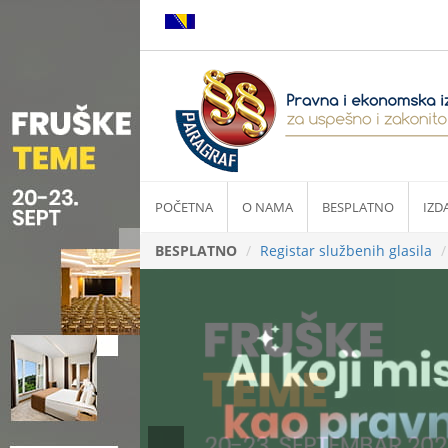
POČETNA
O NAMA
BESPLATNO
IZD
BESPLATNO
Registar službenih glasila