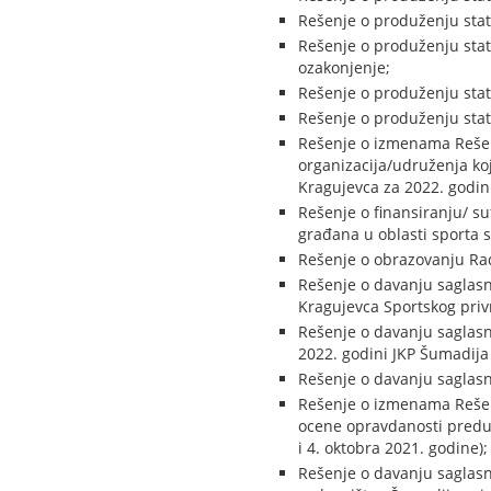
Rešenje o produženju sta
Rešenje o produženju stat
ozakonjenje;
Rešenje o produženju stat
Rešenje o produženju stat
Rešenje o izmenama Rešenj
organizacija/udruženja ko
Kragujevca za 2022. godin
Rešenje o finansiranju/ s
građana u oblasti sporta 
Rešenje o obrazovanju Ra
Rešenje o davanju saglas
Kragujevca Sportskog priv
Rešenje o davanju saglasn
2022. godini JKP Šumadija
Rešenje o davanju saglas
Rešenje o izmenama Rešenj
ocene opravdanosti preduz
i 4. oktobra 2021. godine);
Rešenje o davanju saglasn