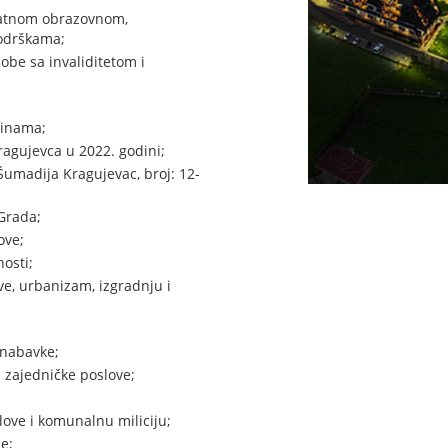
odatnom obrazovnom,
podrškama;
be sa invaliditetom i
šinama;
agujevca u 2022. godini;
madija Kragujevac, broj: 12-
Grada;
ove;
osti;
e, urbanizam, izgradnju i
 nabavke;
 zajedničke poslove;
ove i komunalnu miliciju;
e;