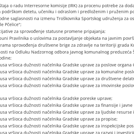
eštaja o radu Interresorne komisije (IRK) za procenu potrebe za d
m podrškom detetu, učeniku i odraslom i predloženim i pruženim 
odne saglasnosti na izmenu Troškovnika Sportskog udruženja za oso
 Pčelice";
icijative za sprovođenje statusne promene pripajanja;
puni Pravilnika o uslovima za postavljanje objekata na javnim povr
ma sprovođenja društvene brige za zdravlje na teritoriji grada Kr
nosti na Odluku Nadzornog odbora Javnog komunalnog preduzeća Šu
odine;
usa vršioca dužnosti načelnika Gradske uprave za poslove organa 
usa vršioca dužnosti načelnika Gradske uprave za komunalne posl
usa vršioca dužnosti načelnika Gradske uprave za društvene delatn
usa vršioca dužnosti načelnika Gradske uprave za imovinske poslov
usa vršioca dužnosti načelnika Gradske poreske uprave;
usa vršioca dužnosti načelnika Gradske uprave za finansije i javne
usa vršioca dužnosti načelnika Gradske uprave za ljudske resurse i
usa vršioca dužnosti načelnika Gradske uprave za propise;
usa vršioca dužnosti načelnika Gradske uprave za inspekcijske posl
sa vršioca dužnosti načelnika Gradske uprave za razvoj i investicij