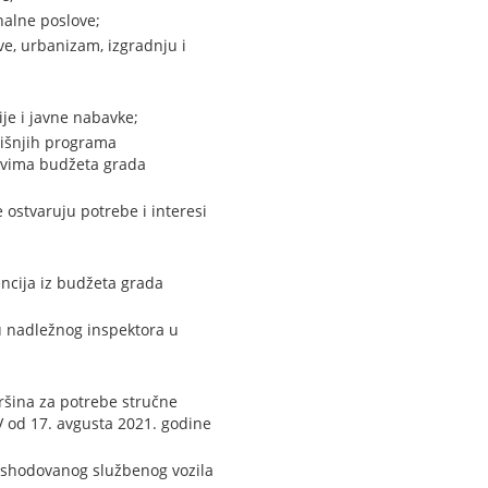
alne poslove;
e, urbanizam, izgradnju i
je i javne nabavke;
dišnjih programa
stvima budžeta grada
ostvaruju potrebe i interesi
cija iz budžeta grada
u nadležnog inspektora u
ršina za potrebe stručne
 od 17. avgusta 2021. godine
rashodovanog službenog vozila