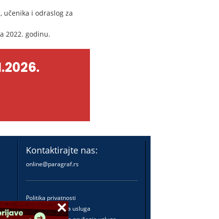
 učenika i odraslog za
za 2022. godinu.
.2026.
Kontaktirajte nas:
online@paragraf.rs
Politika privatnosti
Politika pružanja usluga