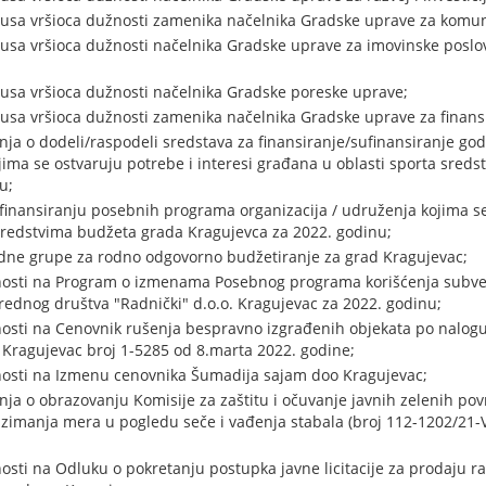
tusa vršioca dužnosti zamenika načelnika Gradske uprave za komun
usa vršioca dužnosti načelnika Gradske uprave za imovinske poslov
usa vršioca dužnosti načelnika Gradske poreske uprave;
usa vršioca dužnosti zamenika načelnika Gradske uprave za finansi
a o dodeli/raspodeli sredstava za finansiranje/sufinansiranje go
jima se ostvaruju potrebe i interesi građana u oblasti sporta sred
u;
ufinansiranju posebnih programa organizacija / udruženja kojima se 
sredstvima budžeta grada Kragujevca za 2022. godinu;
dne grupe za rodno odgovorno budžetiranje za grad Kragujevac;
nosti na Program o izmenama Posebnog programa korišćenja subven
rednog društva "Radnički" d.o.o. Kragujevac za 2022. godinu;
osti na Cenovnik rušenja bespravno izgrađenih objekata po nalog
 Kragujevac broj 1-5285 od 8.marta 2022. godine;
nosti na Izmenu cenovnika Šumadija sajam doo Kragujevac;
a o obrazovanju Komisije za zaštitu i očuvanje javnih zelenih pov
imanja mera u pogledu seče i vađenja stabala (broj 112-1202/21-V
osti na Odluku o pokretanju postupka javne licitacije za prodaju 