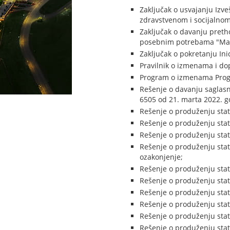
Zaključak o usvajanju Izv
zdravstvenom i socijalno
Zaključak o davanju preth
posebnim potrebama "Male
Zaključak o pokretanju In
Pravilnik o izmenama i do
Program o izmenama Progra
Rešenje o davanju saglas
6505 od 21. marta 2022. g
Rešenje o produženju stat
Rešenje o produženju stat
Rešenje o produženju stat
Rešenje o produženju stat
ozakonjenje;
Rešenje o produženju stat
Rešenje o produženju stat
Rešenje o produženju stat
Rešenje o produženju stat
Rešenje o produženju stat
Rešenje o produženju statu