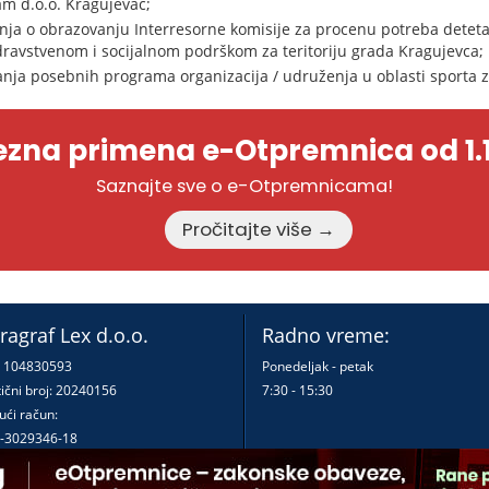
am d.o.o. Kragujevac;
a o obrazovanju Interresorne komisije za procenu potreba deteta,
avstvenom i socijalnom podrškom za teritoriju grada Kragujevca;
ranja posebnih programa organizacija / udruženja u oblasti sporta 
zna primena e-Otpremnica od 1.1
Saznajte sve o e-Otpremnicama!
Pročitajte više →
ragraf Lex d.o.o.
Radno vreme:
: 104830593
Ponedeljak - petak
ični broj: 20240156
7:30 - 15:30
ući račun:
-3029346-18
-0000000380290-23