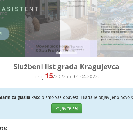
Službeni list grada Kragujevca
15
broj
/2022 od 01.04.2022.
Alarm za glasila
kako bismo Vas obavestili kada je objavljeno novo s
Prijavite se!
ata: