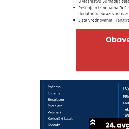
u vlasništvu Šumadija saj
Rešenje o izmenama Rešenj
dodatnom obrazovnom, zdr
Lista vrednovanja i rangi
Obave
Početna
Pa
O nama
PIB
Besplatno
Mat
Pretplata
Tek
Vebinari
105
Korisnički kutak
160
Kontakt