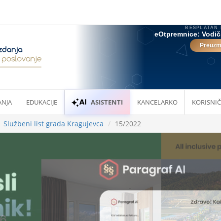
ANJA
EDUKACIJE
ASISTENTI
KANCELARKO
KORISNIČ
Službeni list grada Kragujevca
15/2022