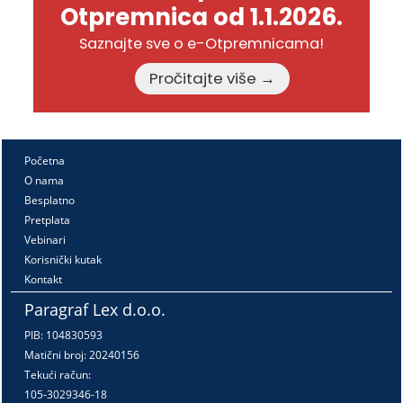
Otpremnica od 1.1.2026.
Saznajte sve o e-Otpremnicama!
Pročitajte više →
Početna
O nama
Besplatno
Pretplata
Vebinari
Korisnički kutak
Kontakt
Paragraf Lex d.o.o.
PIB: 104830593
Matični broj: 20240156
Tekući račun:
105-3029346-18