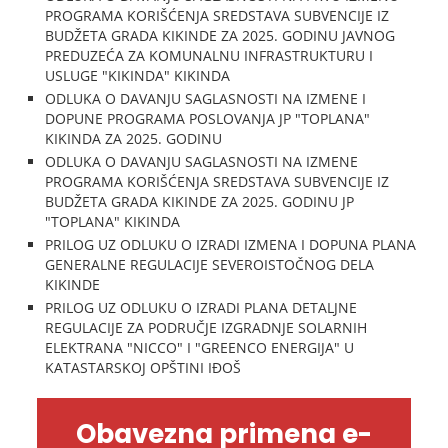
PROGRAMA KORIŠĆENJA SREDSTAVA SUBVENCIJE IZ
BUDŽETA GRADA KIKINDE ZA 2025. GODINU JAVNOG
PREDUZEĆA ZA KOMUNALNU INFRASTRUKTURU I
USLUGE "KIKINDA" KIKINDA
ODLUKA O DAVANJU SAGLASNOSTI NA IZMENE I
DOPUNE PROGRAMA POSLOVANJA JP "TOPLANA"
KIKINDA ZA 2025. GODINU
ODLUKA O DAVANJU SAGLASNOSTI NA IZMENE
PROGRAMA KORIŠĆENJA SREDSTAVA SUBVENCIJE IZ
BUDŽETA GRADA KIKINDE ZA 2025. GODINU JP
"TOPLANA" KIKINDA
PRILOG UZ ODLUKU O IZRADI IZMENA I DOPUNA PLANA
GENERALNE REGULACIJE SEVEROISTOČNOG DELA
KIKINDE
PRILOG UZ ODLUKU O IZRADI PLANA DETALJNE
REGULACIJE ZA PODRUČJE IZGRADNJE SOLARNIH
ELEKTRANA "NICCO" I "GREENCO ENERGIJA" U
KATASTARSKOJ OPŠTINI IĐOŠ
Obavezna primena e-