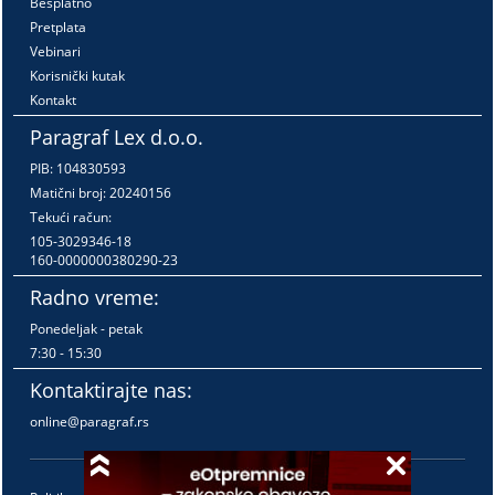
Besplatno
Pretplata
Vebinari
Korisnički kutak
Kontakt
Paragraf Lex d.o.o.
PIB: 104830593
Matični broj: 20240156
Tekući račun:
105-3029346-18
160-0000000380290-23
Radno vreme:
Ponedeljak - petak
7:30 - 15:30
Kontaktirajte nas:
online@paragraf.rs