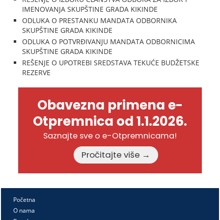
IMENOVANJA SKUPŠTINE GRADA KIKINDE
ODLUKA O PRESTANKU MANDATA ODBORNIKA
SKUPŠTINE GRADA KIKINDE
ODLUKA O POTVRĐIVANJU MANDATA ODBORNICIMA
SKUPŠTINE GRADA KIKINDE
REŠENJE O UPOTREBI SREDSTAVA TEKUĆE BUDŽETSKE
REZERVE
Obavezna primena e-
Otpremnica od 1.1.2026.
Saznajte sve o e-Otpremnicama!
Pročitajte više →
Početna
O nama