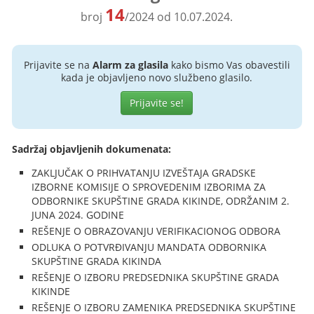
14
broj
/2024 od 10.07.2024.
Prijavite se na
Alarm za glasila
kako bismo Vas obavestili
kada je objavljeno novo službeno glasilo.
Prijavite se!
Sadržaj objavljenih dokumenata:
ZAKLJUČAK O PRIHVATANJU IZVEŠTAJA GRADSKE
IZBORNE KOMISIJE O SPROVEDENIM IZBORIMA ZA
ODBORNIKE SKUPŠTINE GRADA KIKINDE, ODRŽANIM 2.
JUNA 2024. GODINE
REŠENJE O OBRAZOVANJU VERIFIKACIONOG ODBORA
ODLUKA O POTVRĐIVANJU MANDATA ODBORNIKA
SKUPŠTINE GRADA KIKINDA
REŠENJE O IZBORU PREDSEDNIKA SKUPŠTINE GRADA
KIKINDE
REŠENJE O IZBORU ZAMENIKA PREDSEDNIKA SKUPŠTINE