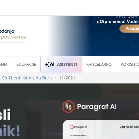
ANJA
EDUKACIJE
ASISTENTI
KANCELARKO
KORISNIČ
Službeni list grada Bora
11/2021