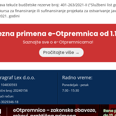
va tekuće budžetske rezerve broj: 401-263/2021-II ("Službeni list g
ursa za finansiranje ili sufinansiranje projekata za ostvarivanje ja
2021. godini
zna primena e-Otpremnica od 1.1
Saznajte sve o e-Otpremnicama!
Pročitajte više →
ragraf Lex d.o.o.
Radno vreme:
: 104830593
Ponedeljak - petak
ični broj: 20240156
7:30 - 15:30
ući račun:
-3029346-18
-0000000380290-23