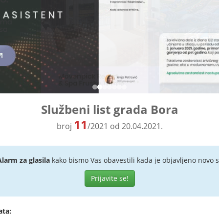
Službeni list grada Bora
11
broj
/2021 od 20.04.2021.
Alarm za glasila
kako bismo Vas obavestili kada je objavljeno novo s
Prijavite se!
ata: