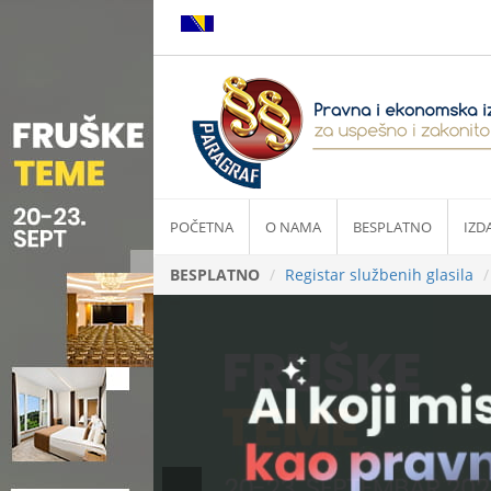
POČETNA
O NAMA
BESPLATNO
IZD
BESPLATNO
Registar službenih glasila