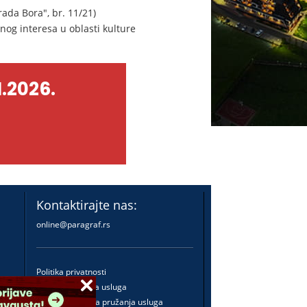
rada Bora", br. 11/21)
vnog interesa u oblasti kulture
.2026.
Kontaktirajte nas:
online@paragraf.rs
Politika privatnosti
Politika pružanja usluga
Praktična pravila pružanja usluga