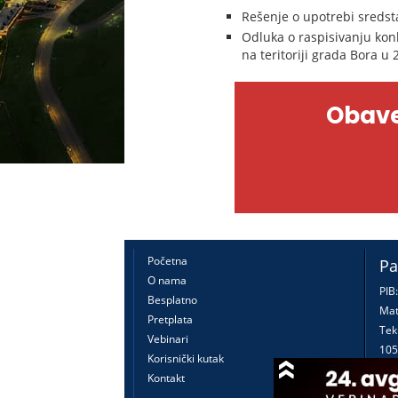
Rešenje o upotrebi sredsta
Odluka o raspisivanju konk
na teritoriji grada Bora u 
Obave
Početna
Pa
O nama
PIB
Besplatno
Mat
Pretplata
Tek
Vebinari
105
Korisnički kutak
160
Kontakt