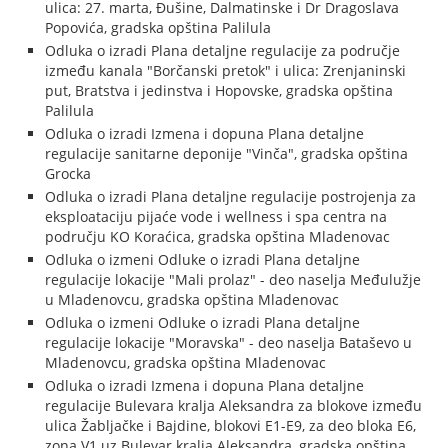
ulica: 27. marta, Đušine, Dalmatinske i Dr Dragoslava
Popovića, gradska opština Palilula
Odluka o izradi Plana detaljne regulacije za područje
između kanala "Borčanski pretok" i ulica: Zrenjaninski
put, Bratstva i jedinstva i Hopovske, gradska opština
Palilula
Odluka o izradi Izmena i dopuna Plana detaljne
regulacije sanitarne deponije "Vinča", gradska opština
Grocka
Odluka o izradi Plana detaljne regulacije postrojenja za
eksploataciju pijaće vode i wellness i spa centra na
području KO Koraćica, gradska opština Mladenovac
Odluka o izmeni Odluke o izradi Plana detaljne
regulacije lokacije "Mali prolaz" - deo naselja Međulužje
u Mladenovcu, gradska opština Mladenovac
Odluka o izmeni Odluke o izradi Plana detaljne
regulacije lokacije "Moravska" - deo naselja Bataševo u
Mladenovcu, gradska opština Mladenovac
Odluka o izradi Izmena i dopuna Plana detaljne
regulacije Bulevara kralja Aleksandra za blokove između
ulica Žabljačke i Bajdine, blokovi E1-E9, za deo bloka E6,
zona V1 uz Bulevar kralja Aleksandra, gradska opština