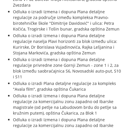
Zvezdara
Odluka o izradi Izmena i dopuna Plana detaljne
regulacije za područje između kompleksa Pravno-
birotehničke škole "Dimitrije Davidović" i ulica: Petra
Kočića, Trogirske i Tošin bunar, gradska opština Zemun
Odluka o izradi Izmena i dopuna Plana detaljne
regulacije naselja Plavi horizonti za blok između ulica:
Kurirske, Dr Borislava Vujadinovića, Rajka Lešjanina i
Stojana Markovića, gradska opština Zemun
Odluka o izradi Izmena i dopuna Plana detaljne
regulacije privredne zone Gornji Zemun - zone 1 i 2, za
blok između saobraćajnica S6, Novosadski auto-put, S10
i S11
Odluka o izradi Plana detaljne regulacije za kompleks
"Avala film", gradska opština Čukarica
Odluka o izradi Izmena i dopuna Plana detaljne
regulacije za komercijalnu zonu zapadno od Ibarske
magistrale (od petlje na Labudovom brdu do petlje sa
kružnim putem), opština Čukarica, za Blok 1
Odluka o izradi Izmena i dopuna Plana detaljne
regulacije za komercijalnu zonu zapadno od Ibarske