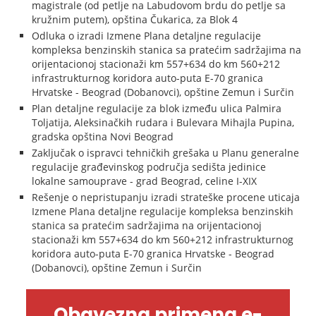
magistrale (od petlje na Labudovom brdu do petlje sa
kružnim putem), opština Čukarica, za Blok 4
Odluka o izradi Izmene Plana detaljne regulacije
kompleksa benzinskih stanica sa pratećim sadržajima na
orijentacionoj stacionaži km 557+634 do km 560+212
infrastrukturnog koridora auto-puta E-70 granica
Hrvatske - Beograd (Dobanovci), opštine Zemun i Surčin
Plan detaljne regulacije za blok između ulica Palmira
Toljatija, Aleksinačkih rudara i Bulevara Mihajla Pupina,
gradska opština Novi Beograd
Zaključak o ispravci tehničkih grešaka u Planu generalne
regulacije građevinskog područja sedišta jedinice
lokalne samouprave - grad Beograd, celine I-XIX
Rešenje o nepristupanju izradi strateške procene uticaja
Izmene Plana detaljne regulacije kompleksa benzinskih
stanica sa pratećim sadržajima na orijentacionoj
stacionaži km 557+634 do km 560+212 infrastrukturnog
koridora auto-puta E-70 granica Hrvatske - Beograd
(Dobanovci), opštine Zemun i Surčin
Obavezna primena e-