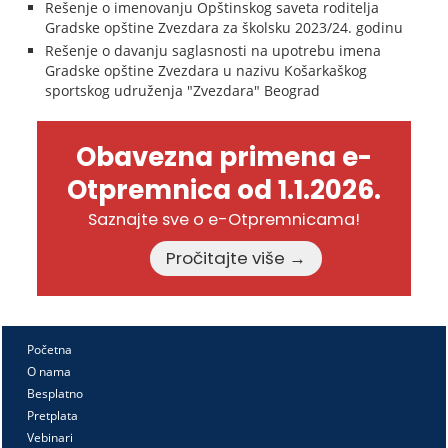
Rešenje o imenovanju Opštinskog saveta roditelja
Gradske opštine Zvezdara za školsku 2023/24. godinu
Rešenje o davanju saglasnosti na upotrebu imena
Gradske opštine Zvezdara u nazivu Košarkaškog
sportskog udruženja "Zvezdara" Beograd
Obavezna primena e-
Otpremnica od 1.1.2026.
Saznajte sve o e-Otpremnicama!
Pročitajte više →
Početna
O nama
Besplatno
Pretplata
Vebinari