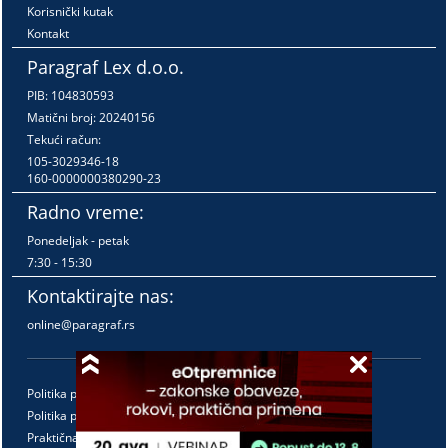
Korisnički kutak
Kontakt
Paragraf Lex d.o.o.
PIB: 104830593
Matični broj: 20240156
Tekući račun:
105-3029346-18
160-0000000380290-23
Radno vreme:
Ponedeljak - petak
7:30 - 15:30
Kontaktirajte nas:
online@paragraf.rs
Politika privatnosti
Politika pružanja usluga
Praktična pravila pružanja usluga