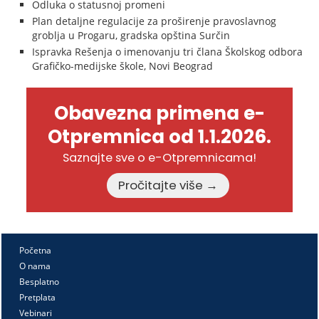
Odluka o statusnoj promeni
Plan detaljne regulacije za proširenje pravoslavnog
groblja u Progaru, gradska opština Surčin
Ispravka Rešenja o imenovanju tri člana Školskog odbora
Grafičko-medijske škole, Novi Beograd
Obavezna primena e-
Otpremnica od 1.1.2026.
Saznajte sve o e-Otpremnicama!
Pročitajte više →
Početna
O nama
Besplatno
Pretplata
Vebinari