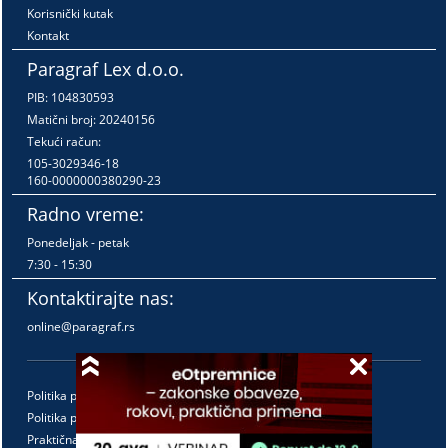
Korisnički kutak
Kontakt
Paragraf Lex d.o.o.
PIB: 104830593
Matični broj: 20240156
Tekući račun:
105-3029346-18
160-0000000380290-23
Radno vreme:
Ponedeljak - petak
7:30 - 15:30
Kontaktirajte nas:
online@paragraf.rs
Politika privatnosti
Politika pružanja usluga
Praktična pravila pružanja usluga