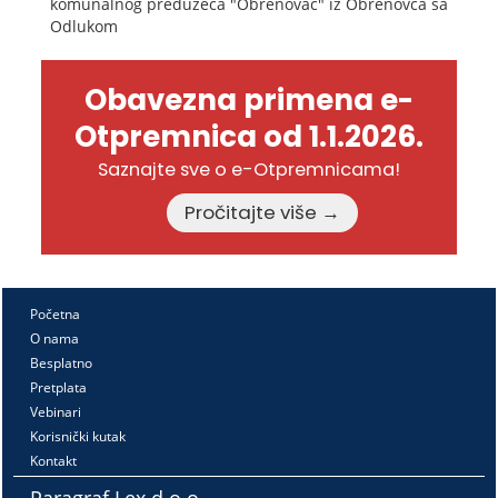
komunalnog preduzeća "Obrenovac" iz Obrenovca sa
Odlukom
Obavezna primena e-
Otpremnica od 1.1.2026.
Saznajte sve o e-Otpremnicama!
Pročitajte više →
Početna
O nama
Besplatno
Pretplata
Vebinari
Korisnički kutak
Kontakt