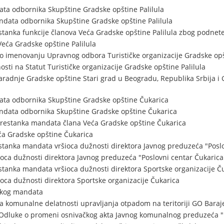
ta odbornika Skupštine Gradske opštine Palilula
data odbornika Skupštine Gradske opštine Palilula
stanka funkcije članova Veća Gradske opštine Palilula zbog podnet
Veća Gradske opštine Palilula
o imenovanju Upravnog odbora Turističke organizacije Gradske opšt
sti na Statut Turističke organizacije Gradske opštine Palilula
aradnje Gradske opštine Stari grad u Beogradu, Republika Srbija i 
ta odbornika Skupštine Gradske opštine Čukarica
ndata odbornika Skupštine Gradske opštine Čukarica
prestanka mandata člana Veća Gradske opštine Čukarica
ća Gradske opštine Čukarica
stanka mandata vršioca dužnosti direktora Javnog preduzeća "Poslo
oca dužnosti direktora Javnog preduzeća "Poslovni centar Čukarica
stanka mandata vršioca dužnosti direktora Sportske organizacije Č
oca dužnosti direktora Sportske organizacije Čukarica
čkog mandata
a komunalne delatnosti upravljanja otpadom na teritoriji GO Baraj
 Odluke o promeni osnivačkog akta Javnog komunalnog preduzeća "1