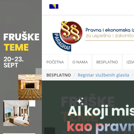
POČETNA
O NAMA
BESPLATNO
IZD
BESPLATNO
Registar službenih glasila