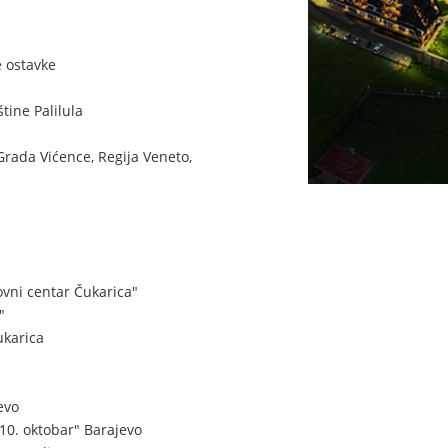
e ostavke
ine Palilula
Grada Vićence, Regija Veneto,
vni centar Čukarica"
"
ukarica
evo
0. oktobar" Barajevo