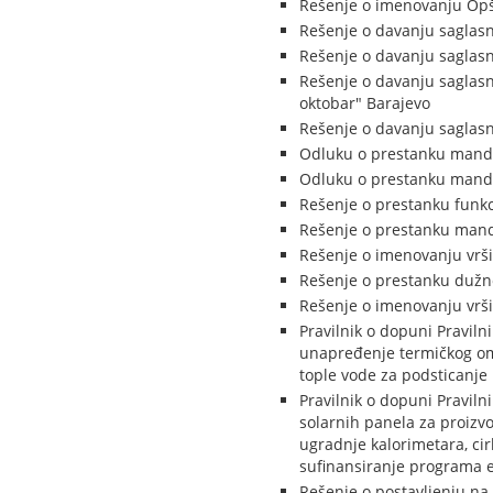
Rešenje o imenovanju Opšt
Rešenje o davanju saglasn
Rešenje o davanju saglasn
Rešenje o davanju saglas
oktobar" Barajevo
Rešenje o davanju saglasn
Odluku o prestanku manda
Odluku o prestanku manda
Rešenje o prestanku funkc
Rešenje o prestanku manda
Rešenje o imenovanju vrši
Rešenje o prestanku dužnos
Rešenje o imenovanju vrši
Pravilnik o dopuni Praviln
unapređenje termičkog omo
tople vode za podsticanje 
Pravilnik o dopuni Pravil
solarnih panela za proizv
ugradnje kalorimetara, cir
sufinansiranje programa e
Rešenje o postavljenju na