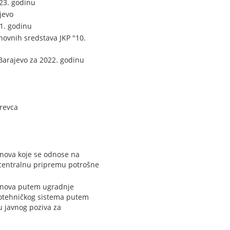
23. godinu
jevo
21. godinu
ovnih sredstava JKP "10.
Barajevo za 2022. godinu
revca
anova koje se odnose na
 centralnu pripremu potrošne
tanova putem ugradnje
motehničkog sistema putem
u javnog poziva za