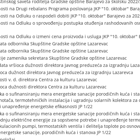
inskog saveta roditelja Gradske opštine Barajevo za školsku 2022/
osti na Drugi rebalans Programa poslovanja JKP "10. oktobar" Bara
osti na Odluku o raspodeli dobiti JKP "10. oktobar" Barajevo za 20
nosti na Odluku o sprovođenju postupka otuđenja rashodovanih osn
osti na Odluku o izmeni cena proizvoda i usluga JKP "10. oktobar" 
ta odbornika Skupštine Gradske opštine Lazarevac
ta odbornika Skupštine Gradske opštine Lazarevac
ije zamenika sekretara Skupštine Gradske opštine Lazarevac
ta vršioca dužnosti direktora Javnog preduzeća za izgradnju Laza
oca dužnost direktora Javnog preduzeća za izgradnju Lazarevca
ti v. d. direktora Centra za kulturu Lazarevac
oca dužnosti direktora Centra za kulturu Lazarevac
ika o sufinansiranju mera energetske sanacije porodičnih kuća i st
tača, termotehničkih instalacija i ugradnju solarnih kolektora za
i unapređenje energetske efikasnosti JP 1/22
nika o sufinansiranju mera energetske sanacije porodičnih kuća i s
odnju električne energije za sopstvene potrebe i unapređenje ter
kulacionih pumpi, termostatskih ventila i delitelja toplote po osnov
nergetske sanacije, porodičnih kuća i stanova JP 1/22
 položaj