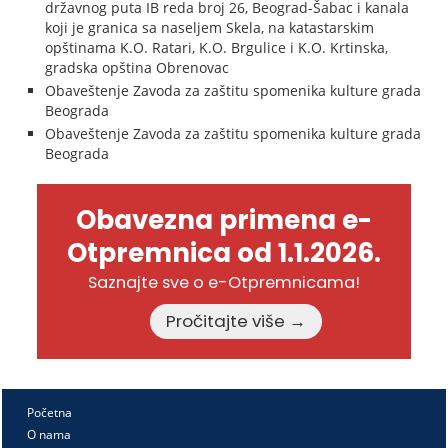
državnog puta IB reda broj 26, Beograd-Šabac i kanala
koji je granica sa naseljem Skela, na katastarskim
opštinama K.O. Ratari, K.O. Brgulice i K.O. Krtinska,
gradska opština Obrenovac
Obaveštenje Zavoda za zaštitu spomenika kulture grada
Beograda
Obaveštenje Zavoda za zaštitu spomenika kulture grada
Beograda
Obavezna primena e-
Otpremnica od 1.1.2026.
Saznajte sve o e-Otpremnicama!
Pročitajte više →
Početna
O nama