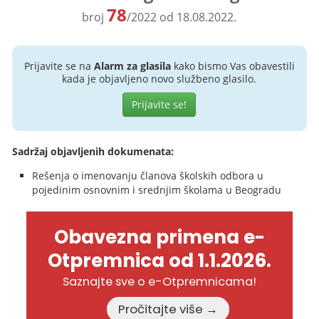
78
broj
/2022 od 18.08.2022.
Prijavite se na
Alarm za glasila
kako bismo Vas obavestili
kada je objavljeno novo službeno glasilo.
Prijavite se!
Sadržaj objavljenih dokumenata:
Rešenja o imenovanju članova školskih odbora u
pojedinim osnovnim i srednjim školama u Beogradu
Obavezna primena e-
Otpremnica od 1.1.2026.
Saznajte sve o e-Otpremnicama!
Pročitajte više →