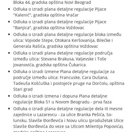
Bloka 44, gradska opština Novi Beograd
Odluka o izradi plana detaljne regulacije Pijace
"Kalenić", gradska opština Vračar
Odluka o izradi plana detaljne regulacije Pijace
"Banjica", gradska opština Voždovac
Odluka o izradi plana detaljne regulacije bloka između
ulica: Vojvode Stepe, Otokara Keršovanija, Bilećke i
Generala Rašića, gradska opština Voždovac
Odluka o izradi plana detaljne regulacije područja
između ulica: Stevana Brakusa, Valjevske i Toše
Jovanovića, gradska opština Čukarica
Odluka o izradi Izmene Plana detaljne regulacije za
područje između ulica: Francuske, Cara Dušana,
Tadeuša Košćuška i postojeće pruge na Dorćolu, opština
Stari grad
Odluka o izradi Izmena i dopuna Plana detaljne
regulacije Bloka 51 u Novom Beogradu - prva faza
Odluka o izradi plana detaljne regulacije dela III mesne
zajednice u Lazarevcu - za ulice Branka Pešića, So-
lunsku, Slaviše Đorđevića i Novu ulicu (produžetak Ulice
Slaviše Đorđevića do veze sa Ulicom Milentija Popovića),