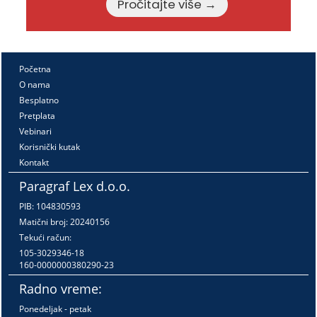
Pročitajte više →
Početna
O nama
Besplatno
Pretplata
Vebinari
Korisnički kutak
Kontakt
Paragraf Lex d.o.o.
PIB: 104830593
Matični broj: 20240156
Tekući račun:
105-3029346-18
160-0000000380290-23
Radno vreme:
Ponedeljak - petak