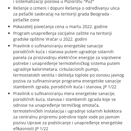
i sistematizaciji poslova u Pozorištu "Puž"
Rešenje o izmeni i dopuni Rešenja o određivanju ulica
za pešački saobraćaj na teritoriji grada Beograda -
pešačke zone
Pokazatelj povećanja cena u martu 2022. godine
Program unapređenja socijalne zaštite na teritoriji
gradske opštine Vračar u 2022. godini
Pravilnik o sufinansiranju energetske sanacije
porodičnih kuća i stanova putem ugradnje solarnih
panela za proizvodnju električne energije za sopstvene
potrebe i unapređenje termotehničkog sistema putem
ugradnje kalorimetara, cirkulacionih pumpi,
termostatskih ventila i delitelja toplote po osnovu javnog
poziva za sufinansiranje programa energetske sanacije
stambenih zgrada, porodičnih kuća i stanova, JP 1/22
Pravilnik o sufinansiranju mera energetske sanacije,
porodičnih kuća, stanova i stambenih zgrada koje se
odnose na unapređenje termičkog omotača,
termotehničkih instalacija i ugradnje solarnih kolektora
za centralnu pripremu potrošne tople vode po javnom
pozivu Uprave za podsticanje i unapređenje energetske
efikasnosti JP 1/22