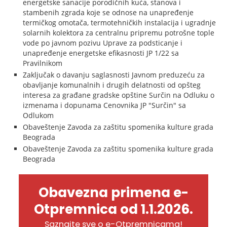
energetske sanacije porodičnih kuća, stanova i
stambenih zgrada koje se odnose na unapređenje
termičkog omotača, termotehničkih instalacija i ugradnje
solarnih kolektora za centralnu pripremu potrošne tople
vode po javnom pozivu Uprave za podsticanje i
unapređenje energetske efikasnosti JP 1/22 sa
Pravilnikom
Zaključak o davanju saglasnosti Javnom preduzeću za
obavljanje komunalnih i drugih delatnosti od opšteg
interesa za građane gradske opštine Surčin na Odluku o
izmenama i dopunama Cenovnika JP "Surčin" sa
Odlukom
Obaveštenje Zavoda za zaštitu spomenika kulture grada
Beograda
Obaveštenje Zavoda za zaštitu spomenika kulture grada
Beograda
Obavezna primena e-
Otpremnica od 1.1.2026.
Saznajte sve o e-Otpremnicama!