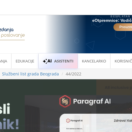
ANJA
EDUKACIJE
ASISTENTI
KANCELARKO
KORISNIČ
Službeni list grada Beograda
44/2022