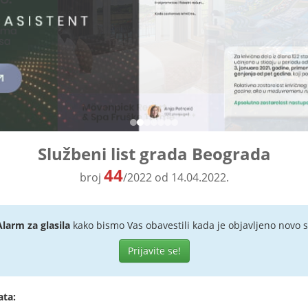
Službeni list grada Beograda
44
broj
/2022 od 14.04.2022.
Alarm za glasila
kako bismo Vas obavestili kada je objavljeno novo s
Prijavite se!
ata: