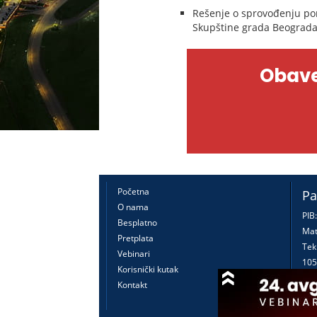
Rešenje o sprovođenju po
Skupštine grada Beograda,
Obave
Početna
Pa
O nama
PIB
Besplatno
Mat
Pretplata
Tek
Vebinari
105
Korisnički kutak
160
Kontakt