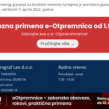
novnog glasanja na biračkim mestima na kojima je poništeno glasa
 održanim 3. aprila 2022. godine
zna primena e-Otpremnica od 1.1
Saznajte sve o e-Otpremnicama!
Pročitajte više →
ragraf Lex d.o.o.
Radno vreme:
: 104830593
Ponedeljak - petak
ični broj: 20240156
7:30 - 15:30
ući račun:
-3029346-18
-0000000380290-23