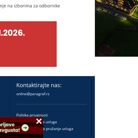
nje na izborima za odbornike
.2026.
Kontaktirajte nas:
online@paragraf.rs
Politika privatnosti
Politika pružanja usluga
Praktična pravila pružanja usluga