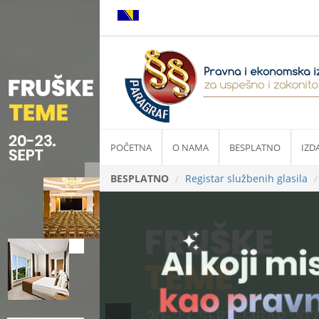
POČETNA
O NAMA
BESPLATNO
IZD
BESPLATNO
Registar službenih glasila