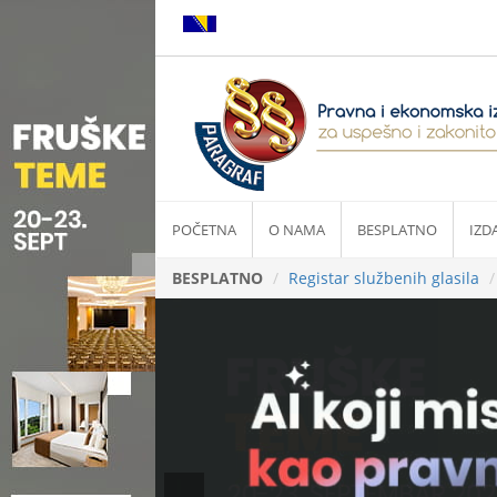
POČETNA
O NAMA
BESPLATNO
IZD
BESPLATNO
Registar službenih glasila