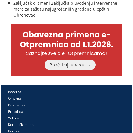
Zaključak o izmeni Zaključka o uvođenju interventne
mere za zaštitu najugroženijih građana u opštini
Obrenovac
Obavezna primena e-
Otpremnica od 1.1.2026.
Saznajte sve o e-Otpremnicama!
Pročitajte više →
Početna
O nama
Besplatno
Pretplata
Vebinari
Korisnički kutak
Kontakt