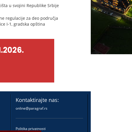
šta u svojini Republike Srbije
ne regulacije za deo područja
ice I-1, gradska opština
.2026.
Kontaktirajte nas:
online@paragraf.rs
Politika privatnosti