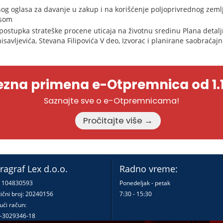
og oglasa za davanje u zakup i na korišćenje poljoprivrednog zemlji
asom
ostupka strateške procene uticaja na životnu sredinu Plana detalj
savljevića, Stevana Filipovića V deo, Izvorac i planirane saobraćajn
zna primena e-Otpremnica od 1.1
Saznajte sve o e-Otpremnicama!
Pročitajte više →
ragraf Lex d.o.o.
Radno vreme:
: 104830593
Ponedeljak - petak
ični broj: 20240156
7:30 - 15:30
ući račun:
-3029346-18