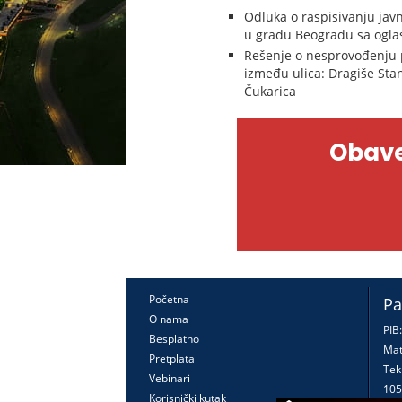
Odluka o raspisivanju javn
u gradu Beogradu sa ogl
Rešenje o nesprovođenju p
između ulica: Dragiše Stani
Čukarica
Obave
Početna
Pa
O nama
PIB
Besplatno
Mat
Pretplata
Tek
Vebinari
105
Korisnički kutak