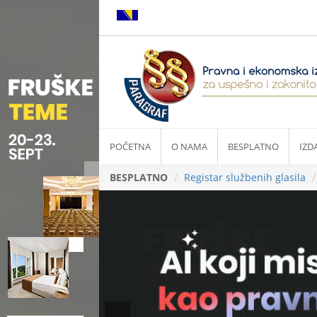
POČETNA
O NAMA
BESPLATNO
IZD
BESPLATNO
Registar službenih glasila