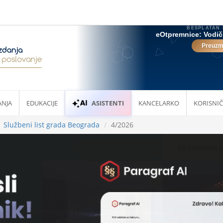
ANJA
EDUKACIJE
ASISTENTI
KANCELARKO
KORISNIČ
Službeni list grada Beograda
4/2026