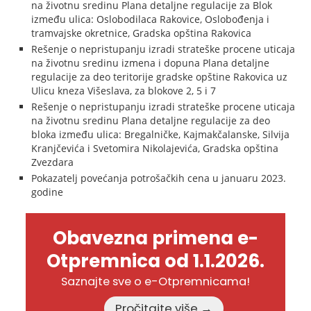
na životnu sredinu Plana detaljne regulacije za Blok
između ulica: Oslobodilaca Rakovice, Oslobođenja i
tramvajske okretnice, Gradska opština Rakovica
Rešenje o nepristupanju izradi strateške procene uticaja
na životnu sredinu izmena i dopuna Plana detaljne
regulacije za deo teritorije gradske opštine Rakovica uz
Ulicu kneza Višeslava, za blokove 2, 5 i 7
Rešenje o nepristupanju izradi strateške procene uticaja
na životnu sredinu Plana detaljne regulacije za deo
bloka između ulica: Bregalničke, Kajmakčalanske, Silvija
Kranjčevića i Svetomira Nikolajevića, Gradska opština
Zvezdara
Pokazatelj povećanja potrošačkih cena u januaru 2023.
godine
Obavezna primena e-
Otpremnica od 1.1.2026.
Saznajte sve o e-Otpremnicama!
Pročitajte više →