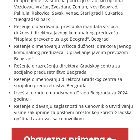
unapređenje i zaštitu na području Gradskih opština
Voždovac, Vračar, Zvezdara, Zemun, Novi Beograd,
Palilula, Rakovica, Savski venac, Stari grad i Čukarica
"Beogradski park"
Rešenje o utvrđivanju prestanka mandata vršioca
dužnosti direktora Javnog komunalnog preduzeća
"Naplata prevozne usluge Beograd", Beograd
Rešenje o imenovanju vršioca dužnosti direktora Javnog
komunalnog preduzeća "Upravljanje javnim prevozom
Beograd"
Rešenje o razrešenju direktora Gradskog centra za
socijalno preduzetništvo Beograda
Rešenje o imenovanju direktora Gradskog centra za
socijalno preduzetništvo Beograda
Izveštaj o radu omubdsmana Grada Beograda za 2024.
godinu
Rešenje o davanju saglasnosti na Cenovnik o utvrđivanju
visine zakupnine za poslovni prostor koji koristi Gradska
opština Lazarevac sa cenovnikom
Obavezna primena e-