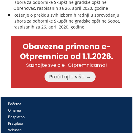
izbora za odbornike Skupštine gradske opštine
Obrenovac, raspisanih za 26. april 2020. godine
Rešenje o prekidu svih izbornih radnji u sprovođenju
izbora za odbornike Skupštine gradske opštine Sopot,
raspisanih za 26. april 2020. godine
Obavezna primena e-
Otpremnica od 1.1.2026.
Saznajte sve o e-Otpremnicama!
Pročitajte više →
Početna
O nama
Besplatno
Pretplata
Vebinari