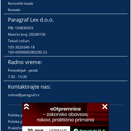
Korisnički kutak
Kontakt
Paragraf Lex d.o.o.
PIB: 104830593
Matični broj: 20240156
Tekući račun:
105-3029346-18
160-0000000380290-23
Radno vreme:
Ponedeljak - petak
7:30 - 15:30
Kontaktirajte nas:
online@paragraf.rs
Politika privatnosti
Politika pružanja usluga
Praktična pravila pružanja usluga