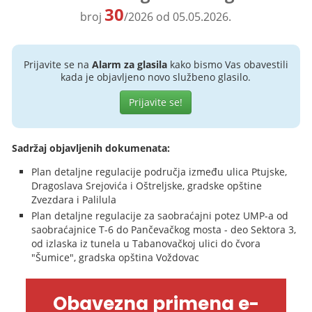
30
broj
/2026 od 05.05.2026.
Prijavite se na
Alarm za glasila
kako bismo Vas obavestili
kada je objavljeno novo službeno glasilo.
Prijavite se!
Sadržaj objavljenih dokumenata:
Plan detaljne regulacije područja između ulica Ptujske,
Dragoslava Srejovića i Oštreljske, gradske opštine
Zvezdara i Palilula
Plan detaljne regulacije za saobraćajni potez UMP-a od
saobraćajnice T-6 do Pančevačkog mosta - deo Sektora 3,
od izlaska iz tunela u Tabanovačkoj ulici do čvora
"Šumice", gradska opština Voždovac
Obavezna primena e-