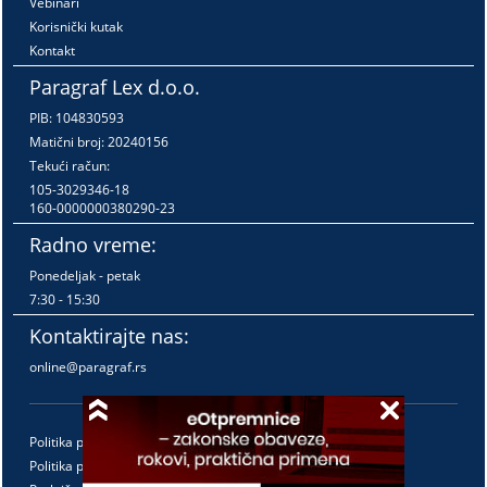
Vebinari
Korisnički kutak
Kontakt
Paragraf Lex d.o.o.
PIB: 104830593
Matični broj: 20240156
Tekući račun:
105-3029346-18
160-0000000380290-23
Radno vreme:
Ponedeljak - petak
7:30 - 15:30
Kontaktirajte nas:
online@paragraf.rs
Politika privatnosti
Politika pružanja usluga