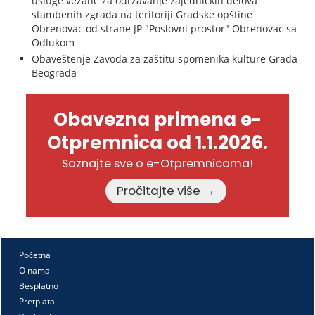
usluge vezane za održavanje zajedničkih delova
stambenih zgrada na teritoriji Gradske opštine
Obrenovac od strane JP "Poslovni prostor" Obrenovac sa
Odlukom
Obaveštenje Zavoda za zaštitu spomenika kulture Grada
Beograda
Obavezna primena e-
Otpremnica od 1.1.2026.
Saznajte sve o e-Otpremnicama!
Pročitajte više →
Početna
O nama
Besplatno
Pretplata