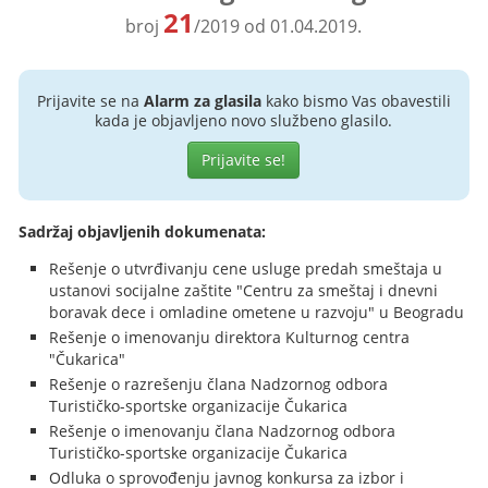
21
broj
/2019 od 01.04.2019.
Prijavite se na
Alarm za glasila
kako bismo Vas obavestili
kada je objavljeno novo službeno glasilo.
Prijavite se!
Sadržaj objavljenih dokumenata:
Rešenje o utvrđivanju cene usluge predah smeštaja u
ustanovi socijalne zaštite "Centru za smeštaj i dnevni
boravak dece i omladine ometene u razvoju" u Beogradu
Rešenje o imenovanju direktora Kulturnog centra
"Čukarica"
Rešenje o razrešenju člana Nadzornog odbora
Turističko-sportske organizacije Čukarica
Rešenje o imenovanju člana Nadzornog odbora
Turističko-sportske organizacije Čukarica
Odluka o sprovođenju javnog konkursa za izbor i