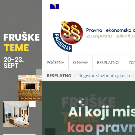
POČETNA
O NAMA
BESPLATNO
IZD
BESPLATNO
Registar službenih glasila