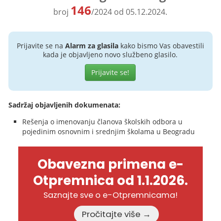
146
broj
/2024 od 05.12.2024.
Prijavite se na
Alarm za glasila
kako bismo Vas obavestili
kada je objavljeno novo službeno glasilo.
Prijavite se!
Sadržaj objavljenih dokumenata:
Rešenja o imenovanju članova školskih odbora u
pojedinim osnovnim i srednjim školama u Beogradu
Obavezna primena e-
Otpremnica od 1.1.2026.
Saznajte sve o e-Otpremnicama!
Pročitajte više →