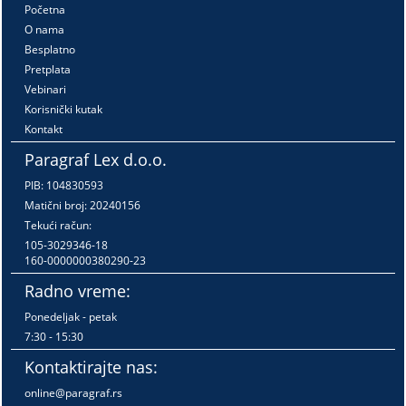
Početna
O nama
Besplatno
Pretplata
Vebinari
Korisnički kutak
Kontakt
Paragraf Lex d.o.o.
PIB: 104830593
Matični broj: 20240156
Tekući račun:
105-3029346-18
160-0000000380290-23
Radno vreme:
Ponedeljak - petak
7:30 - 15:30
Kontaktirajte nas:
online@paragraf.rs