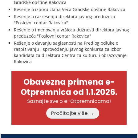
Gradske opštine Rakovica
Rešenje o izboru člana Veća Gradske opštine Rakovica
Rešenje o razrešenju direktora javnog preduzeća
"Poslovni centar Rakovica"
Rešenje o imenovanju vršioca dužnosti direktora javnog
preduzeća "Poslovni centar Rakovica"
Rešenje o davanju saglasnosti na Predlog odluke o
raspisivanju i sprovođenju javnog konkursa za izbor
kandidata za direktora Centra za kulturu i obrazovanje
Rakovica
Obavezna primena e-
Otpremnica od 1.1.2026.
Saznajte sve o e-Otpremnicama!
Pročitajte više →