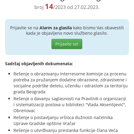
14
broj
/2023 od 27.02.2023.
Prijavite se na
Alarm za glasila
kako bismo Vas obavestili
kada je objavljeno novo službeno glasilo.
Prijavite se!
Sadržaj objavljenih dokumenata:
Rešenje o obrazovanju Interresorne komisije za procenu
potreba za pružanjem dodatne obrazovne, zdravstvene i
socijalne podrške detetu, učeniku i odraslom za teritoriju
grada Beograda
Rešenje o davanju saglasnosti na Pravilnik o organizaciji
i sistematizaciji poslova u biblioteci "Vlada Aksentijević",
Obrenovac
Rešenje o postavljanju vršioca dužnosti načelnika
Uprave Gradske opštine Vračar
Rešenje o utvrđivanju prestanka funkcije člana Veća