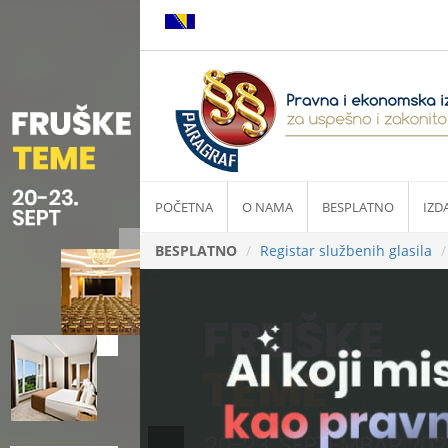
POČETNA
O NAMA
BESPLATNO
IZD
BESPLATNO
Registar službenih glasila