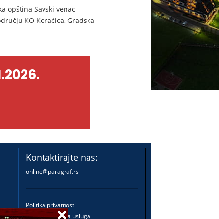
ka opština Savski venac
području KO Koraćica, Gradska
.2026.
Kontaktirajte nas:
online@paragraf.rs
Politika privatnosti
Politika pružanja usluga