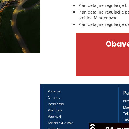
Plan detaljne regulacije b
Plan detaljne regulacije p
opština Mladenovac
Plan detaljne regulacije d
Obave
Početna
Pa
O nama
PIB
Besplatno
Mat
Pretplata
Tek
Vebinari
105
Korisnički kutak
160