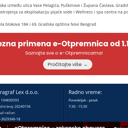
loka između ulica Vase Pelagića, Puškinove i Župana Časlava, Grads
ostrojenja za eksploataciju pijaće vode i Wellness i spa centra na 
ela blokova 18A i 69, Gradska opština Novi Beograd
zna primena e-Otpremnica od 1.1
Saznajte sve o e-Otpremnicama!
Pročitajte više →
ragraf Lex d.o.o.
Radno vreme:
: 104830593
Ponedeljak - petak
ični broj: 20240156
7:30 - 15:30
ući račun:
-3029346-18
-0000000380290-23