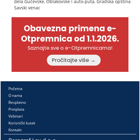
dela Gučevske, Oblakovske i auto-puta, Gradska opština
Savski venac
Obavezna primena e-
Otpremnica od 1.1.2026.
Saznajte sve o e-Otpremnicama!
Pročitajte više →
Početna
O nama
Besplatno
Pretplata
Vebinari
Korisnički kutak
Kontakt