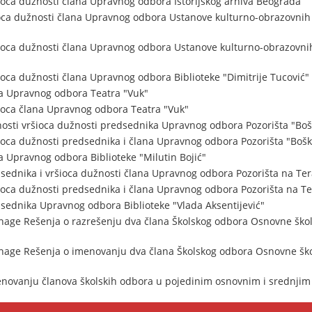
oca dužnosti člana Upravnog odbora Istorijskog arhiva Beograda
ioca dužnosti člana Upravnog odbora Ustanove kulturno-obrazovni
ioca dužnosti člana Upravnog odbora Ustanove kulturno-obrazovni
oca dužnosti člana Upravnog odbora Biblioteke "Dimitrije Tucović"
na Upravnog odbora Teatra "Vuk"
ioca člana Upravnog odbora Teatra "Vuk"
osti vršioca dužnosti predsednika Upravnog odbora Pozorišta "Bo
oca dužnosti predsednika i člana Upravnog odbora Pozorišta "Boš
a Upravnog odbora Biblioteke "Milutin Bojić"
sednika i vršioca dužnosti člana Upravnog odbora Pozorišta na Te
oca dužnosti predsednika i člana Upravnog odbora Pozorišta na T
sednika Upravnog odbora Biblioteke "Vlada Aksentijević"
snage Rešenja o razrešenju dva člana Školskog odbora Osnovne škol
snage Rešenja o imenovanju dva člana Školskog odbora Osnovne ško
menovanju članova školskih odbora u pojedinim osnovnim i srednji