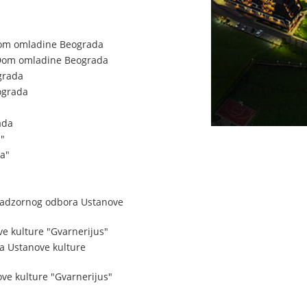
 Dom omladine Beograda
i Dom omladine Beograda
grada
ograda
ada
"
a"
 Nadzornog odbora Ustanove
e kulture "Gvarnerijus"
a Ustanove kulture
ve kulture "Gvarnerijus"