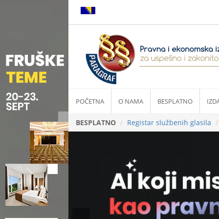
POČETNA
O NAMA
BESPLATNO
IZD
BESPLATNO
Registar službenih glasila