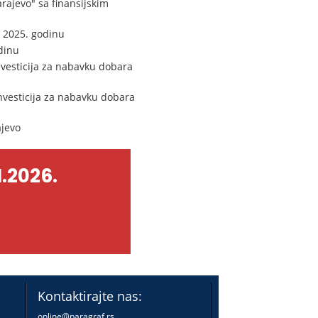
rajevo" sa finansijskim
a 2025. godinu
dinu
nvesticija za nabavku dobara
investicija za nabavku dobara
ajevo
.2026.
Kontaktirajte nas:
online@paragraf.rs