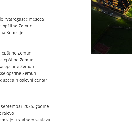
de "Vatrogasac meseca"
ske opštine Zemun
ana Komisije
ke opštine Zemun
ske opštine Zemun
ske opštine Zemun
dske opštine Zemun
duzeća "Poslovni centar
r-septembar 2025. godine
arajevo
omisije u stalnom sastavu