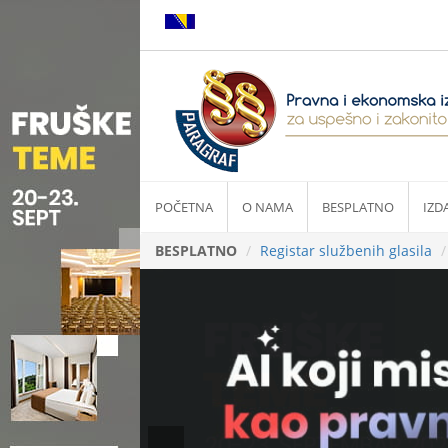
POČETNA
O NAMA
BESPLATNO
IZD
BESPLATNO
Registar službenih glasila