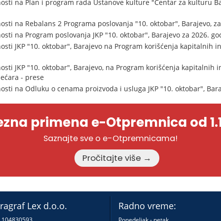
osti na Plan i program rada Ustanove kulture "Centar za kulturu Ba
osti na Rebalans 2 Programa poslovanja "10. oktobar", Barajevo, z
osti na Program poslovanja JKP "10. oktobar", Barajevo za 2026. go
sti JKP "10. oktobar", Barajevo na Program korišćenja kapitalnih i
sti JKP "10. oktobar", Barajevo, na Program korišćenja kapitalnih 
mećara - prese
osti na Odluku o cenama proizvoda i usluga JKP "10. oktobar", Bar
zna primena e-Otpremnica od 1.1
Saznajte sve o e-Otpremnicama!
Pročitajte više →
ragraf Lex d.o.o.
Radno vreme:
: 104830593
Ponedeljak - petak