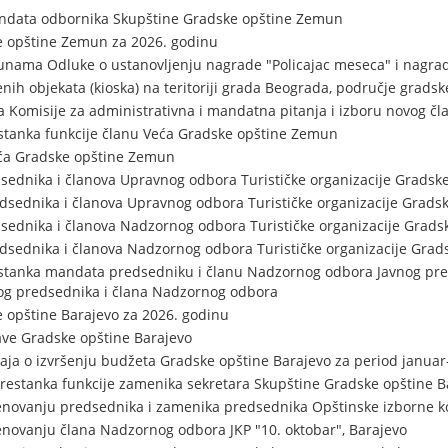
ndata odbornika Skupštine Gradske opštine Zemun
 opštine Zemun za 2026. godinu
nama Odluke o ustanovljenju nagrade "Policajac meseca" i nagra
enih objekata (kioska) na teritoriji grada Beograda, područje grad
a Komisije za administrativna i mandatna pitanja i izboru novog čl
stanka funkcije članu Veća Gradske opštine Zemun
eća Gradske opštine Zemun
sednika i članova Upravnog odbora Turističke organizacije Grads
dsednika i članova Upravnog odbora Turističke organizacije Grad
sednika i članova Nadzornog odbora Turističke organizacije Grad
dsednika i članova Nadzornog odbora Turističke organizacije Gra
estanka mandata predsedniku i članu Nadzornog odbora Javnog pre
g predsednika i člana Nadzornog odbora
 opštine Barajevo za 2026. godinu
ave Gradske opštine Barajevo
taja o izvršenju budžeta Gradske opštine Barajevo za period janua
restanka funkcije zamenika sekretara Skupštine Gradske opštine B
enovanju predsednika i zamenika predsednika Opštinske izborne k
enovanju člana Nadzornog odbora JKP "10. oktobar", Barajevo