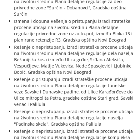
na životnu sredinu Plana detaljne regulacije za deo
privredne zone "Surčin - Dobanovci", Gradska opština
Surčin
Izmena i dopuna Rešenja o pristupanju izradi strateške
procene uticaja na životnu sredinu Plana detaljne
regulacije privredne zone uz auto-put, između Bloka 13 i
planirane retenzije R3, Gradska opština Novi Beograd
Rešenje o nepristupanju izradi strateške procene uticaja
na životnu sredinu Plana detaljne regulacije dela naselja
Bežanijska kosa između Ulica grčke, Srđana Aleksića,
Vespučijeve, Matije Vukovića, Nede Spasojević i Ljubinke
Bobić, Gradska opština Novi Beograd
Rešenje o pristupanju izradi strateške procene uticaja
na životnu sredinu Plana detaljne regulacije tunelske
veze Savske i Dunavske padine, od Ulice Karađorđeve do
Ulice mitropolita Petra, gradske opštine Stari grad, Savski
venac i Palilula
Rešenje o nepristupanju izradi strateške procene uticaja
na životnu sredinu Plana detaljne regulacije naselja
"Padinska skela", Gradska opština Palilula
Rešenje o nepristupanju izradi strateške procene uticaja
na životnu sredinu Plana detaljne regulacije kompleksa