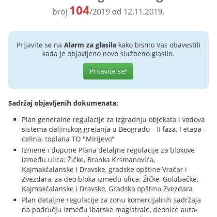
104
broj
/2019 od 12.11.2019.
Prijavite se na
Alarm za glasila
kako bismo Vas obavestili
kada je objavljeno novo službeno glasilo.
Prijavite se!
Sadržaj objavljenih dokumenata:
Plan generalne regulacije za izgradnju objekata i vodova
sistema daljinskog grejanja u Beogradu - II faza, I etapa -
celina: toplana TO "Mirijevo"
Izmene i dopune Plana detaljne regulacije za blokove
između ulica: Žičke, Branka Krsmanovića,
Kajmakčalanske i Dravske, gradske opštine Vračar i
Zvezdara, za deo bloka između ulica: Žičke, Golubačke,
Kajmakčalanske i Dravske, Gradska opština Zvezdara
Plan detaljne regulacije za zonu komercijalnih sadržaja
na području između Ibarske magistrale, deonice auto-