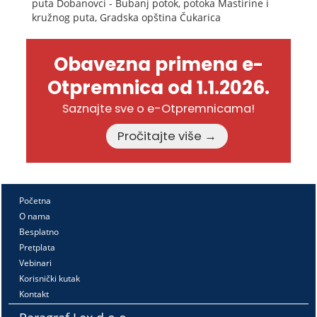
puta Dobanovci - Bubanj potok, potoka Mastirine i
kružnog puta, Gradska opština Čukarica
Obavezna primena e-
Otpremnica od 1.1.2026.
Saznajte sve o e-Otpremnicama!
Pročitajte više →
Početna
O nama
Besplatno
Pretplata
Vebinari
Korisnički kutak
Kontakt