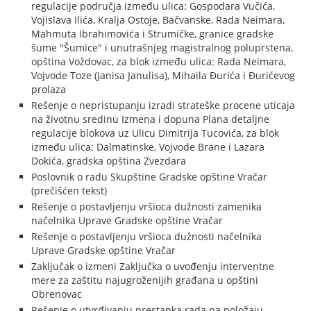
regulacije područja između ulica: Gospodara Vučića,
Vojislava Ilića, Kralja Ostoje, Bačvanske, Rada Neimara,
Mahmuta Ibrahimovića i Strumičke, granice gradske
šume "Šumice" i unutrašnjeg magistralnog poluprstena,
opština Voždovac, za blok između ulica: Rada Neimara,
Vojvode Toze (Janisa Janulisa), Mihaila Đurića i Đurićevog
prolaza
Rešenje o nepristupanju izradi strateške procene uticaja
na životnu sredinu Izmena i dopuna Plana detaljne
regulacije blokova uz Ulicu Dimitrija Tucovića, za blok
između ulica: Dalmatinske, Vojvode Brane i Lazara
Dokića, gradska opština Zvezdara
Poslovnik o radu Skupštine Gradske opštine Vračar
(prečišćen tekst)
Rešenje o postavljenju vršioca dužnosti zamenika
načelnika Uprave Gradske opštine Vračar
Rešenje o postavljenju vršioca dužnosti načelnika
Uprave Gradske opštine Vračar
Zaključak o izmeni Zaključka o uvođenju interventne
mere za zaštitu najugroženijih građana u opštini
Obrenovac
Rešenje o utvrđivanju prestanka rada na položaju