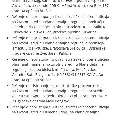
Maksima Gorkog, Šumatovačke, Đerdapske i Gospodara
Vučića (I faza razrade PDR 9. MZ na Vračaru), za Blok 157,
gradska opština Vračar
Rešenje o nepristupanju izradi strateške procene uticaja
na životnu sredinu Plana detaljne regulacije područja
između dela Ulice radnih akcija u Železniku, od Milinka
Kušića do Avalske ulice, gradska opština Čukarica
Rešenje o nepristupanju izradi strateške procene uticaja
na životnu sredinu Plana detaljne regulacije područja
između ulica: Ptujske, Dragoslava Srejovića i Oštreljske,
gradske opštine Zvezdara i Palilula
Rešenje o nepristupanju izradi strateške procene uticaja
planiranih namena na životnu sredinu Plana detaljne
regulacije za deo bloka između ulica: Mileševske,
Velimira Bate Živojinovića, KP 2532/3 i 2517 KO Vračar,
gradska opština Vračar
Rešenje o pristupanju izradi strateške procene uticaja
na životnu sredinu Plana detaljne regulacije privredne
zone uz auto-put, između Bloka 13 i planirane retenzije
R3, gradska opština Novi Beograd
Rešenje o nepristupanju izradi strateške procene uticaja
na životnu sredinu Izmena i dopuna Plana detaljne