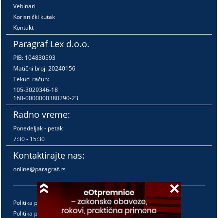
Vebinari
Korisnički kutak
Kontakt
Paragraf Lex d.o.o.
PIB: 104830593
Matični broj: 20240156
Tekući račun:
105-3029346-18
160-0000000380290-23
Radno vreme:
Ponedeljak - petak
7:30 - 15:30
Kontaktirajte nas:
online@paragraf.rs
Politika privatnosti
Politika pružanja usluga