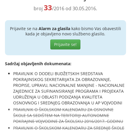
33
broj
/2016 od 30.05.2016.
Prijavite se na
Alarm za glasila
kako bismo Vas obavestili
kada je objavljeno novo službeno glasilo.
Prijavite se!
Sadržaj objavljenih dokumenata:
PRAVILNIK O DODELI BUDŽETSKIH SREDSTAVA
POKRAJINSKOG SEKRETARIJATA ZA OBRAZOVANJE,
PROPISE, UPRAVU, NACIONALNE MANJINE - NACIONALNE
ZAJEDNICE ZA SUFINANSIRANJE PROGRAMA I PROJEKATA
UDRUŽENJA U OBLASTI PODIZANJA KVALITETA
OSNOVNOG I SREDNJEG OBRAZOVANJA U AP VOJVODINI
PRAVILNIK O ŠKOLSKOM KALENDARU ZA OSNOVNE
ŠKOLE SA SEDIŠTEM NA TERITORIJI AUTONOMNE
POKRAJINE VOJVODINE ZA ŠKOLSKU 2016/2017. GODINU
PRAVILNIK O ŠKOLSKOM KALENDARU ZA SREDNJE ŠKOLE