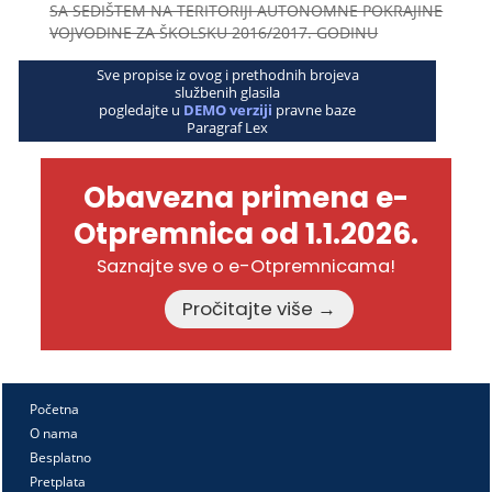
SA SEDIŠTEM NA TERITORIJI AUTONOMNE POKRAJINE
VOJVODINE ZA ŠKOLSKU 2016/2017. GODINU
Sve propise iz ovog i prethodnih brojeva
službenih glasila
pogledajte u
DEMO verziji
pravne baze
Paragraf Lex
Obavezna primena e-
Otpremnica od 1.1.2026.
Saznajte sve o e-Otpremnicama!
Pročitajte više →
Početna
O nama
Besplatno
Pretplata