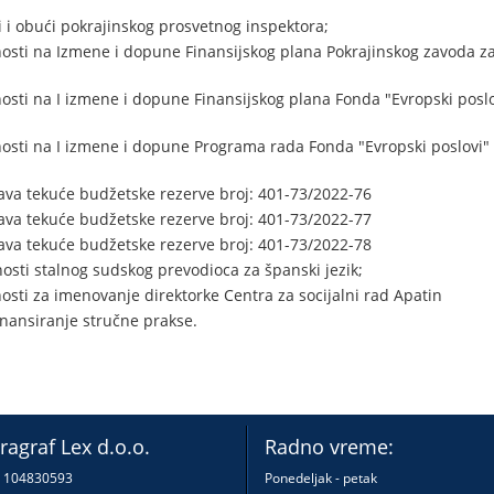
i i obući pokrajinskog prosvetnog inspektora;
osti na Izmene i dopune Finansijskog plana Pokrajinskog zavoda za
osti na I izmene i dopune Finansijskog plana Fonda "Evropski pos
nosti na I izmene i dopune Programa rada Fonda "Evropski poslovi
ava tekuće budžetske rezerve broj: 401-73/2022-76
ava tekuće budžetske rezerve broj: 401-73/2022-77
ava tekuće budžetske rezerve broj: 401-73/2022-78
osti stalnog sudskog prevodioca za španski jezik;
osti za imenovanje direktorke Centra za socijalni rad Apatin
inansiranje stručne prakse.
ragraf Lex d.o.o.
Radno vreme:
: 104830593
Ponedeljak - petak