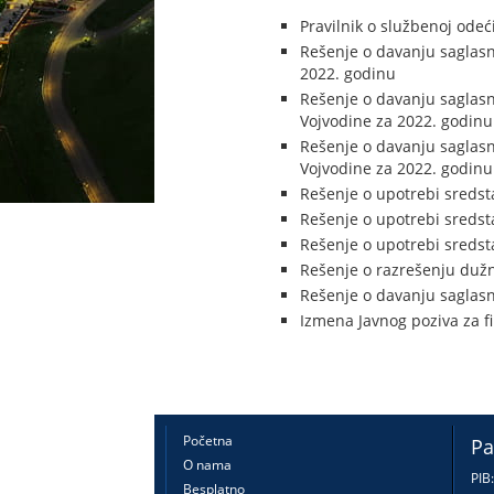
Pravilnik o službenoj odeć
Rešenje o davanju saglasn
2022. godinu
Rešenje o davanju saglasn
Vojvodine za 2022. godinu
Rešenje o davanju saglas
Vojvodine za 2022. godinu
Rešenje o upotrebi sredst
Rešenje o upotrebi sredst
Rešenje o upotrebi sredst
Rešenje o razrešenju dužn
Rešenje o davanju saglasn
Izmena Javnog poziva za f
Početna
Pa
O nama
PIB
Besplatno