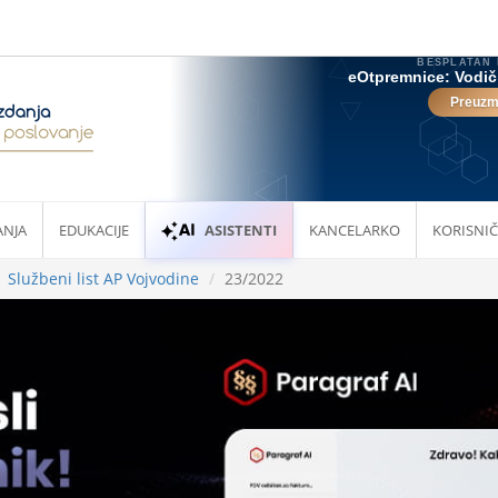
ANJA
EDUKACIJE
ASISTENTI
KANCELARKO
KORISNIČ
Službeni list AP Vojvodine
23/2022