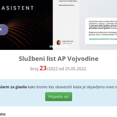
Službeni list AP Vojvodine
23
broj
/2022 od 25.05.2022.
Alarm za glasila
kako bismo Vas obavestili kada je objavljeno novo s
Prijavite se!
ata: