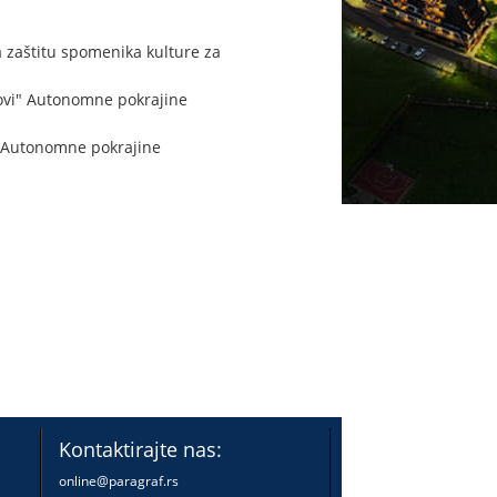
 zaštitu spomenika kulture za
lovi" Autonomne pokrajine
" Autonomne pokrajine
Kontaktirajte nas:
online@paragraf.rs