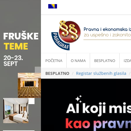
POČETNA
O NAMA
BESPLATNO
IZD
BESPLATNO
Registar službenih glasila