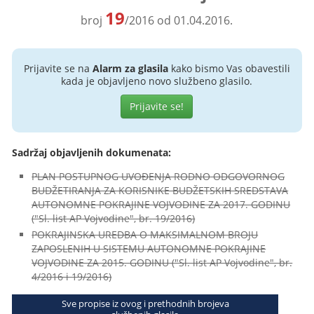
19
broj
/2016 od 01.04.2016.
Prijavite se na
Alarm za glasila
kako bismo Vas obavestili
kada je objavljeno novo službeno glasilo.
Prijavite se!
Sadržaj objavljenih dokumenata:
PLAN POSTUPNOG UVOĐENJA RODNO ODGOVORNOG
BUDŽETIRANJA ZA KORISNIKE BUDŽETSKIH SREDSTAVA
AUTONOMNE POKRAJINE VOJVODINE ZA 2017. GODINU
("Sl. list AP Vojvodine", br. 19/2016)
POKRAJINSKA UREDBA O MAKSIMALNOM BROJU
ZAPOSLENIH U SISTEMU AUTONOMNE POKRAJINE
VOJVODINE ZA 2015. GODINU ("Sl. list AP Vojvodine", br.
4/2016 i 19/2016)
Sve propise iz ovog i prethodnih brojeva