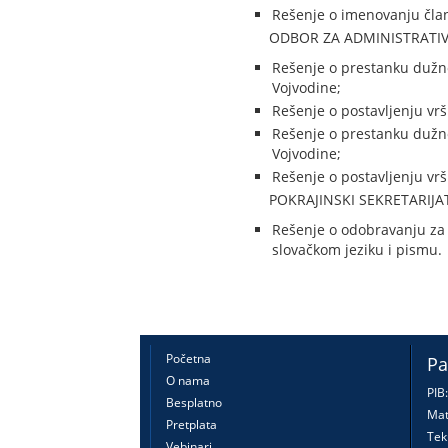
Rešenje o imenovanju čla
ODBOR ZA ADMINISTRATI
Rešenje o prestanku dužn
Vojvodine;
Rešenje o postavljenju vr
Rešenje o prestanku dužn
Vojvodine;
Rešenje o postavljenju vr
POKRAJINSKI SEKRETARIJA
Rešenje o odobravanju za 
slovačkom jeziku i pismu.
Početna
Pa
O nama
PIB
Besplatno
Mat
Pretplata
Tek
Vebinari