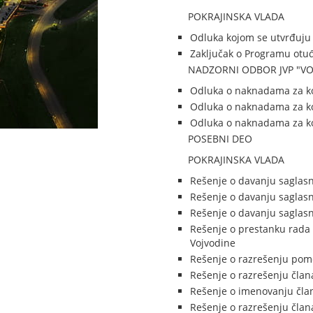
POKRAJINSKA VLADA
Odluka kojom se utvrđuju
Zaključak o Programu otuđ
NADZORNI ODBOR JVP "VO
Odluka o naknadama za kor
Odluka o naknadama za kor
Odluka o naknadama za kor
POSEBNI DEO
POKRAJINSKA VLADA
Rešenje o davanju saglasn
Rešenje o davanju saglasn
Rešenje o davanju saglasn
Rešenje o prestanku rada 
Vojvodine
Rešenje o razrešenju pomo
Rešenje o razrešenju član
Rešenje o imenovanju čla
Rešenje o razrešenju čla