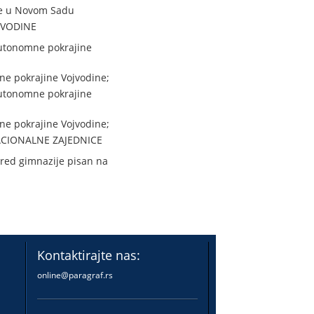
je u Novom Sadu
JVODINE
Autonomne pokrajine
ne pokrajine Vojvodine;
Autonomne pokrajine
ne pokrajine Vojvodine;
ACIONALNE ZAJEDNICE
zred gimnazije pisan na
Kontaktirajte nas:
online@paragraf.rs