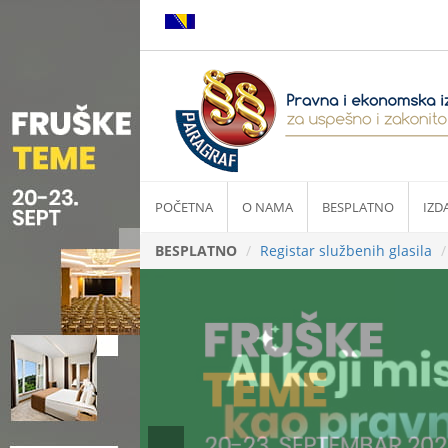
POČETNA
O NAMA
BESPLATNO
IZD
BESPLATNO
Registar službenih glasila