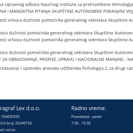
na Upravnog odbora Naučnog instituta za prehrambene tehnologi
VNA I MANDATNA PITANJA SKUPŠTINE AUTONOMNE POKRAJINE VO
osti vršioca dužnosti pomoćnika generalnog sekretara Skupštine 
šioca dužnosti pomoćnika generalnog sekretara Skupštine Autonom
osti vršioca dužnosti pomoćnika generalnog sekretara Skupštine 
šioca dužnosti pomoćnika generalnog sekretara Skupštine Autonom
T ZA OBRAZOVANJE, PROPISE, UPRAVU I NACIONALNE MANJINE - N
izdavanje i upotrebu prevoda udžbenika Psihologija 2, za drugi ra
ragraf Lex d.o.o.
Radno vreme:
: 104830593
Ponedeljak - petak
ični broj: 20240156
7:30 - 15:30
ući račun: