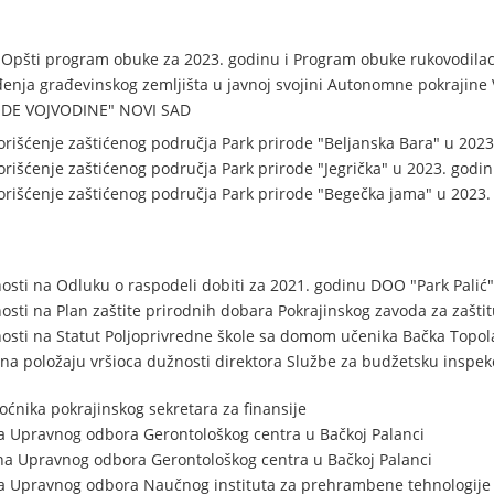
 Opšti program obuke za 2023. godinu i Program obuke rukovodilac
enja građevinskog zemljišta u javnoj svojini Autonomne pokrajine 
DE VOJVODINE" NOVI SAD
išćenje zaštićenog područja Park prirode "Beljanska Bara" u 2023.
išćenje zaštićenog područja Park prirode "Jegrička" u 2023. godini
išćenje zaštićenog područja Park prirode "Begečka jama" u 2023. 
osti na Odluku o raspodeli dobiti za 2021. godinu DOO "Park Palić"
osti na Plan zaštite prirodnih dobara Pokrajinskog zavoda za zašti
osti na Statut Poljoprivredne škole sa domom učenika Bačka Topol
na položaju vršioca dužnosti direktora Službe za budžetsku inspe
ćnika pokrajinskog sekretara za finansije
a Upravnog odbora Gerontološkog centra u Bačkoj Palanci
na Upravnog odbora Gerontološkog centra u Bačkoj Palanci
na Upravnog odbora Naučnog instituta za prehrambene tehnologij