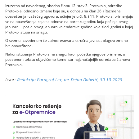
Izuzetno od navedenog, shodno članu 12. stav 3. Protokola, odredbe
Protokola, odnosno izmene koje su, u odnosu na član 26. (Razmena
obaveštenja) važećeg ugovora, učinjenje u čl. 8. i 11. Protokola, primenjuju
se na obaveštenja koja se odnose na poresku godinu koja počinje prvog
januara ili posle prvog januara kalendarske godine koja sledi godini u kojoj
Protokol stupa na snagu.
O svemu navedenom će zainteresovana stručna javnost blagovremeno
biti obaveštena.
Nakon stupanja Protokola na snagu, kao i početka njegove primene, u
posebnom tekstu objavićemo komentar najznačajnijih odredaba članova
Protokola.
Izvor:
Redakcija Paragraf Lex, mr Dejan Dabetić, 30.10.2023.