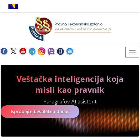
Veštačka inteligencija koja
misli kao pravnik
Paragrafov AI asistent
Isprobajte besplatno danas