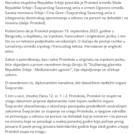
Narodna skupština Republike Srbije potvrdila je Protokol između Vlade
Republike Srbije i Švajcarskog Saveznog veća o izmeni Ugovora između
Saveta ministara Srbije i Crne Gore i Švajcarskog Saveznog veća o
izbegavanju dvostrukog oporezivanja u odnosu na poreze na dohodak i na
imovinu (dalje: Protokol).
Podsećamo da je Protokol potpisan 19. septembra 2023. godine u
Beogradu, u duplikatu, na srpskom, francuskom i engleskom jeziku, s tim
što su svi tekstovi podjednako verodostojni. U slučaju da postoji razlika u
tumačenju između srpskog i francuskog teksta, merodavan je engleski
tekst.
Zakon o potvrđivanju, kao i tekst Protokola u originalu na srpskom jeziku,
biće objavljeni u prvom narednom broju (broju: 6) "Službenog glasnika
Republike Srbije - Međunarodni ugovori", čije objavljivanje se očekuje
uskoro.
O navedenom će, diplomatskim kanalima, biti obavešteni nadležni organi
Švajcarske.
S tim u vezi, shodno članu 12. st. 1. i 2. Protokola, Protokol će stupiti na
snagu datumom prijema diplomatske note kojom nadležni organi
Švajcarske obaveštavaju o okončanju postupaka predviđenih unutrašnjim
zakonima Švajcarske za stupanje na snagu Protokola, a njegove odredbe
se primenjuju u odnosu na poreze na dohodak koji je ostvaren i na poreze
na imovinu koja se poseduje u svakoj poreskoj godini koja počinje prvog
januara ili posle prvog januara kalendarske godine koja sledi godini u kojoj
Protokol stupa na snagu.