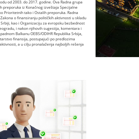
riodu od 2003. do 2017. godine. Ova Radna grupa
svih preporuka iz Konačnog izveštaja Specijalne
ko Prioritetnih tako i Ostalih preporuka. Radna
akona o finansiranju političkih aktivnosti u skladu
Srbiji, kao i Organizaciju za evropsku bezbednost
Beogradu, i nakon njihovih sugestija, komentara i
Zapadnom Balkanu OEBS/ODIHR Republika Srbija,
tarstvo finansija, postupajući po predlozima
ktivnosti, a u cilju pronalaženja najboljih rešenja