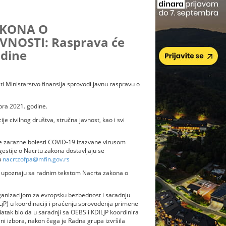
AKONA O
VNOSTI: Rasprava će
odine
ti Ministarstvo finansija sprovodi javnu raspravu o
bra 2021. godine.
e civilnog društva, stručna javnost, kao i svi
e zarazne bolesti COVID-19 izazvane virusom
gestije o Nacrtu zakona dostavljaju se
u
nacrtzofpa@mfin.gov.rs
se upoznaju sa radnim tekstom Nacrta zakona o
ganizacijom za evropsku bezbednost i saradnju
LjP) u koordinaciji i praćenju sprovođenja primene
atak bio da u saradnji sa OEBS i KDILjP koordinira
ni izbora, nakon čega je Radna grupa izvršila