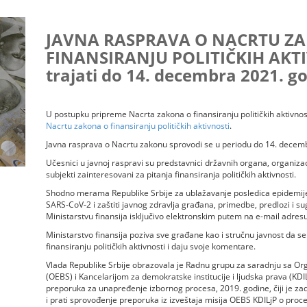
JAVNA RASPRAVA O NACRTU Z
FINANSIRANJU POLITIČKIH AKTI
trajati do 14. decembra 2021. g
U postupku pripreme Nacrta zakona o finansiranju političkih aktivnos
Nacrtu zakona o finansiranju političkih aktivnosti
.
Javna rasprava o Nacrtu zakonu sprovodi se u periodu do 14. decem
Učesnici u javnoj raspravi su predstavnici državnih organa, organizacij
subjekti zainteresovani za pitanja finansiranja političkih aktivnosti.
Shodno merama Republike Srbije za ublažavanje posledica epidemij
SARS-CoV-2 i zaštiti javnog zdravlja građana, primedbe, predlozi i su
Ministarstvu finansija isključivo elektronskim putem na e-mail adres
Ministarstvo finansija poziva sve građane kao i stručnu javnost da 
finansiranju političkih aktivnosti i daju svoje komentare.
Vlada Republike Srbije obrazovala je Radnu grupu za saradnju sa Or
(OEBS) i Kancelarijom za demokratske institucije i ljudska prava (KDI
preporuka za unapređenje izbornog procesa, 2019. godine, čiji je zad
i prati sprovođenje preporuka iz izveštaja misija OEBS KDILjP o proce