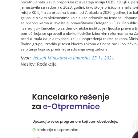
početnu analizu svih preporuka iz izveštaja misija OEBS KDILjP u pe
je nastavila sa radom i u 2020. godini, tako što je pristupila analizi 
misije KDILjP-a za procenu izbora, od 7. oktobra 2020. godine, i to ka
grupa je o svim aktivnostima koje su se odnosile na izmene i dopune Z
sa preporukama iz Izveštaja, obaveštavala Delegaciju EU u Republici 
i saradnju - Kancelariju za demokratske institucije i ljudska prava u 
pomoći koja se sprovodi u okviru Podrške izbornim reformama na 
preduzimala dalje aktivnosti u cilju unapređenja teksta zakona. Minis
Radne grupe, izradilo je tekst Nacrta zakona o finansiranju političkih a
za pitanja koja su predmet uređivanja ovog zakona.
Izvor:
Vebsajt Ministarstvo finansija, 25.11.2021.
Naslov: Redakcija