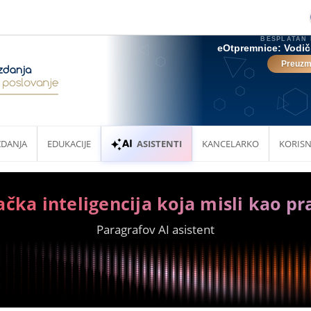
ZDANJA
EDUKACIJE
ASISTENTI
KANCELARKO
KORISN
ačka inteligencija koja misli kao pr
Paragrafov AI asistent