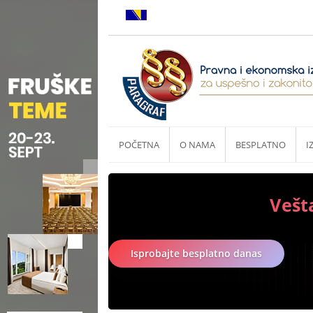
POČETNA
O NAMA
BESPLATNO
I
Vešt
Isprobajte besplatno danas