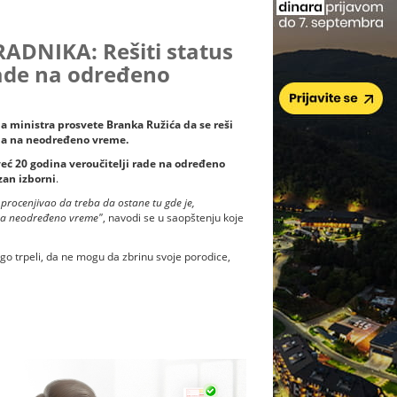
DNIKA: Rešiti status
 rade na određeno
na ministra prosvete Branka Ružića da se reši
nja na neodređeno vreme.
eć 20 godina veroučitelji rade na određeno
zan izborni
.
procenjivao da treba da ostane tu gde je,
 na neodređeno vreme"
, navodi se u saopštenju koje
ugo trpeli, da ne mogu da zbrinu svoje porodice,