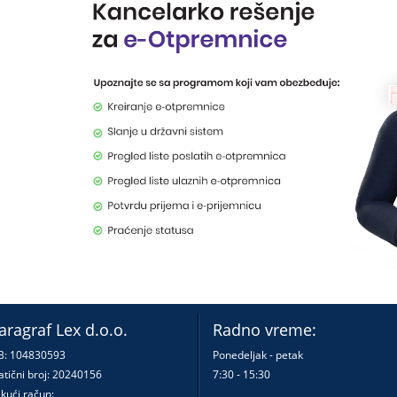
aragraf Lex d.o.o.
Radno vreme:
B: 104830593
Ponedeljak - petak
tični broj: 20240156
7:30 - 15:30
kući račun: