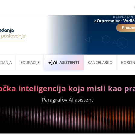
ZDANJA
EDUKACIJE
ASISTENTI
KANCELARKO
KORISN
ačka inteligencija koja misli kao pr
Paragrafov AI asistent