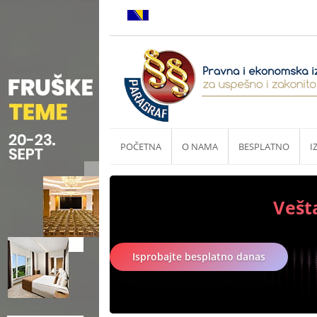
POČETNA
O NAMA
BESPLATNO
I
Vešt
Isprobajte besplatno danas