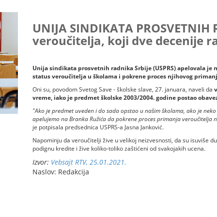
UNIJA SINDIKATA PROSVETNIH RA
veroučitelja, koji dve decenije
Unija sindikata prosvetnih radnika Srbije (USPRS) apelovala je 
status veroučitelja u školama i pokrene proces njihovog prima
Oni su, povodom Svetog Save - školske slave, 27. januara, naveli da
v
vreme, iako je predmet školske 2003/2004. godine postao obave
"Ako je predmet uveden i do sada opstao u našim školama, ako je neko 
apelujemo na Branka Ružića da pokrene proces primanja veroučitelja
je potpisala predsednica USPRS-a Jasna Janković.
Napominju da veroučitelji žive u velikoj neizvesnosti, da su isuviše d
podignu kredite i žive koliko-toliko zaštićeni od svakojakih ucena.
Izvor:
Vebsajt RTV, 25.01.2021.
Naslov: Redakcija