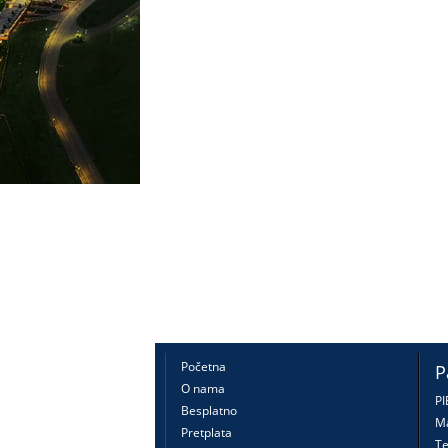
Početna
P
O nama
PI
Besplatno
Ma
Pretplata
Te