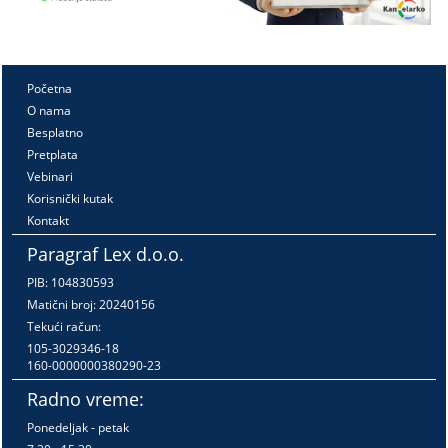
Početna
O nama
Besplatno
Pretplata
Vebinari
Korisnički kutak
Kontakt
Paragraf Lex d.o.o.
PIB: 104830593
Matični broj: 20240156
Tekući račun:
105-3029346-18
160-0000000380290-23
Radno vreme:
Ponedeljak - petak