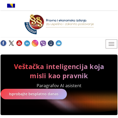
Veštačka inteligencija koja
misli kao pravnik
Paragrafov AI asistent
Isprobajte besplatno danas