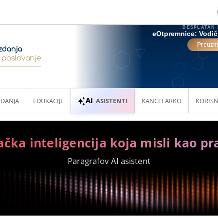
ZDANJA
EDUKACIJE
ASISTENTI
KANCELARKO
KORISN
ačka inteligencija koja misli kao pr
Paragrafov AI asistent