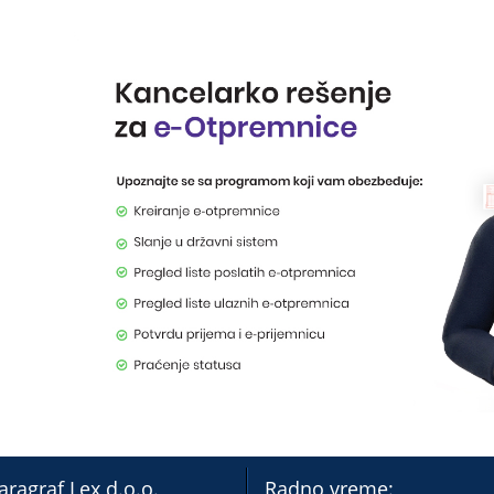
aragraf Lex d.o.o.
Radno vreme: