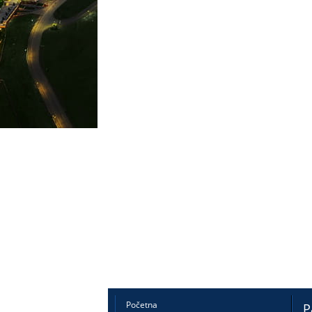
Početna
P