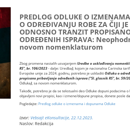
PREDLOG ODLUKE O IZMENAMA
O ODREĐIVANJU ROBE ZA ČIJI JE
ODNOSNO TRANZIT PROPISANO
ODREĐENIH ISPRAVA: Neophodno
novom nomenklaturom
Zbog promena nastalih usvajanjem
Uredbe o usklađivanju nomenklat
RS", br. 106/2023
- dalje: Uredba
)
, kojom je nacionalna Carinska t
Evropske unije za 2024. godinu, potrebno je uskladiti
Odluku o određi
propisano pribavljanje određenih isprava ("Sl. glasnik RS", br. 59/
Odluka
)
, sa novom nomenklaturom.
Takođe, potrebno je da se tekstualni deo Odluke dopuni podacima o 
objavljeni novi propisi, kao i izmene/dopune propisa, donete posle da
Pogledajte:
Predlog odluke o izmenama i dopunama Odluke
Izvor:
Vebsajt eKonsultacije, 22.12.2023.
Naslov: Redakcija