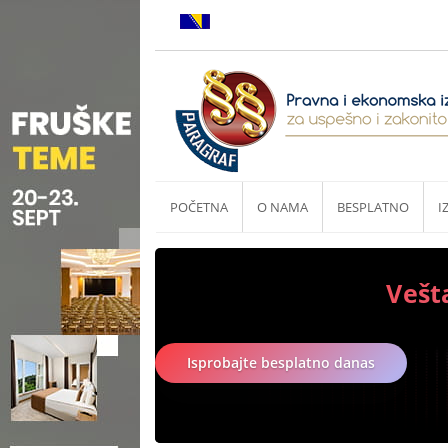
POČETNA
O NAMA
BESPLATNO
I
Vešt
Isprobajte besplatno danas