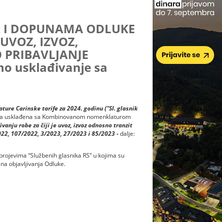
 I DOPUNAMA ODLUKE
 UVOZ, IZVOZ,
 PRIBAVLJANJE
 usklađivanje sa
ure Carinske tarife za 2024. godinu ("Sl. glasnik
arifa usklađena sa Kombinovanom nomenklaturom
vanju robe za čiji je uvoz, izvoz odnosno tranzit
2022, 107/2022, 3/2023, 27/2023 i 85/2023 -
dalje:
brojevima “Službenih glasnika RS” u kojima su
na objavljivanja Odluke.