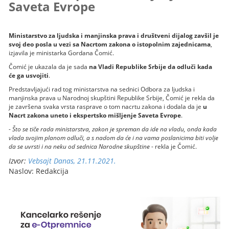
Saveta Evrope
Ministarstvo za ljudska i manjinska prava i društveni dijalog zavšil je
svoj deo posla u vezi sa Nacrtom zakona o istopolnim zajednicama
,
izjavila je ministarka Gordana Čomić.
Čomić je ukazala da je sada
na Vladi Republike Srbije da odluči kada
će ga usvojiti
.
Predstavljajući rad tog ministarstva na sednici Odbora za ljudska i
manjinska prava u Narodnoj skupštini Republike Srbije, Čomić je rekla da
je završena svaka vrsta rasprave o tom nacrtu zakona i dodala da je
u
Nacrt zakona uneto i ekspertsko mišljenje Saveta Evrope
.
-
Što se tiče rada ministarstva, zakon je spreman da ide na vladu, onda kada
vlada svojim planom odluči, a s nadom da će i na vama poslanicima biti volje
da se uvrsti i na neku od sednica Narodne skupštine
- rekla je Čomić.
Izvor:
Vebsajt Danas, 21.11.2021.
Naslov: Redakcija