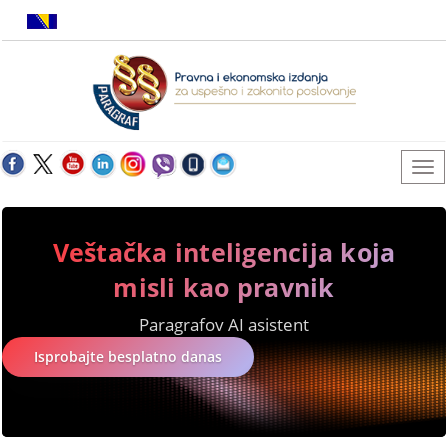
Veštačka inteligencija koja
misli kao pravnik
Paragrafov AI asistent
Isprobajte besplatno danas