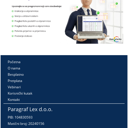
Početna
O nama
Besplatno
Pretplata
Vebinari
Korisnički kutak
Kontakt
Paragraf Lex d.o.o.
PIB: 104830593
Matični broj: 20240156