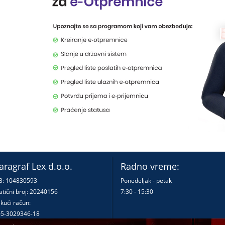
aragraf Lex d.o.o.
Radno vreme:
B: 104830593
Ponedeljak - petak
tični broj: 20240156
7:30 - 15:30
kući račun:
5-3029346-18
0-0000000380290-23