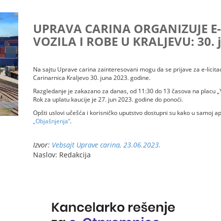
UPRAVA CARINA ORGANIZUJE E-
VOZILA I ROBE U KRALJEVU: 30. 
Na sajtu Uprave carina zainteresovani mogu da se prijave za e-licitac
Carinarnica Kraljevo 30. juna 2023. godine.
Razgledanje je zakazano za danas, od 11:30 do 13 časova na placu „Y
Rok za uplatu kaucije je 27. jun 2023. godine do ponoći.
Opšti uslovi učešća i korisničko uputstvo dostupni su kako u samoj apli
„Objašnjenja“
.
Izvor:
Vebsajt Uprave carina, 23.06.2023.
Naslov: Redakcija