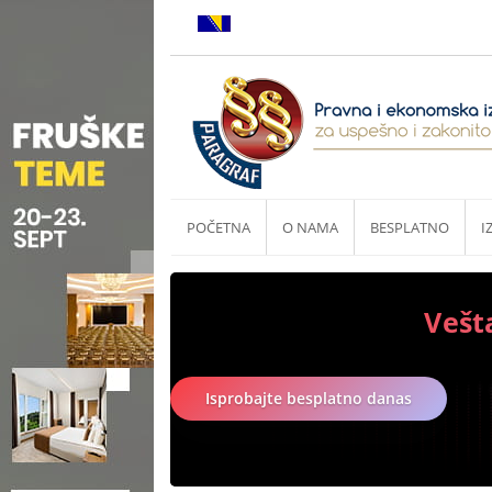
POČETNA
O NAMA
BESPLATNO
I
Vešt
Isprobajte besplatno danas