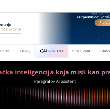
ZDANJA
EDUKACIJE
ASISTENTI
KANCELARKO
KORISN
ačka inteligencija koja misli kao pr
Paragrafov AI asistent