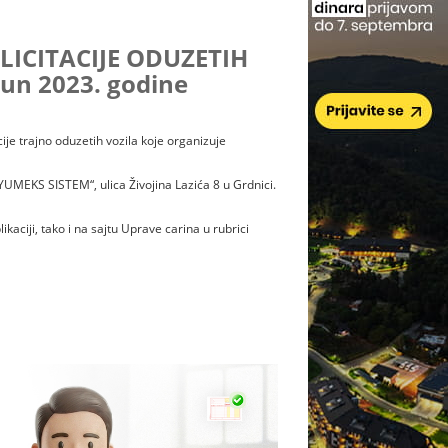
LICITACIJE ODUZETIH
jun 2023. godine
ije trajno oduzetih vozila koje organizuje
UMEKS SISTEM“, ulica Živojina Lazića 8 u Grdnici.
kaciji, tako i na sajtu Uprave carina u rubrici