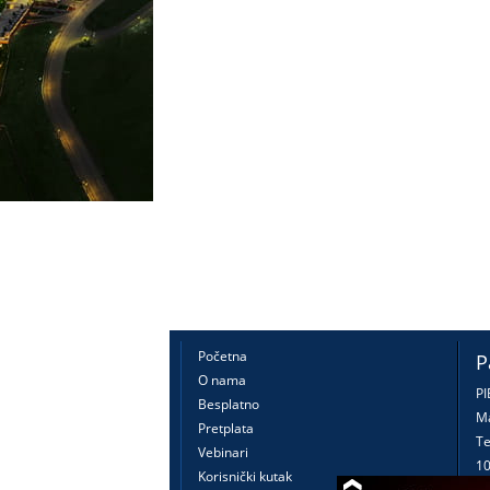
Početna
P
O nama
PI
Besplatno
Ma
Pretplata
Te
Vebinari
10
Korisnički kutak
16