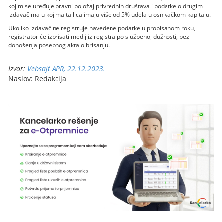
kojim se uređuje pravni položaj privrednih društava i podatke o drugim
izdavačima u kojima ta lica imaju više od 5% udela u osnivačkom kapitalu.
Ukoliko izdavač ne registruje navedene podatke u propisanom roku,
registrator će izbrisati medij iz registra po službenoj dužnosti, bez
donošenja posebnog akta o brisanju.
Izvor:
Vebsajt APR, 22.12.2023.
Naslov: Redakcija