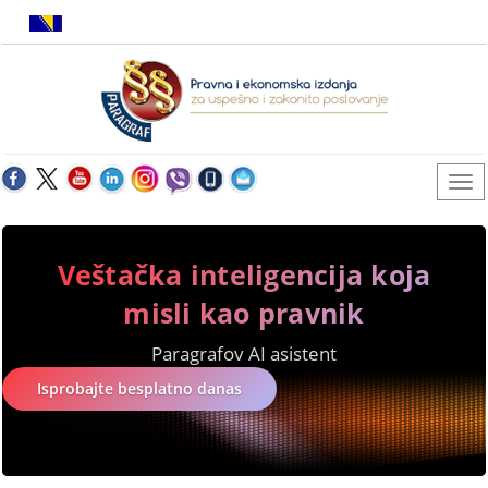
Veštačka inteligencija koja
misli kao pravnik
Paragrafov AI asistent
Isprobajte besplatno danas