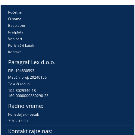
Početna
O nama
Besplatno
Pretplata
Vebinari
Korisnički kutak
Kontakt
Paragraf Lex d.o.o.
PIB: 104830593
Matični broj: 20240156
Tekući račun:
105-3029346-18
160-0000000380290-23
Radno vreme:
Ponedeljak - petak
7:30 - 15:30
Kontaktirajte nas: